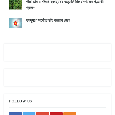
গাঁজা চাষ ও ঔষধি ব্যবহারের অনুমতি দিল নেপালের গণ্ডকী
প্রদেশ
শব্দদূষণে সর্বোচ্চ দুই বছরের জেল
FOLLOW US