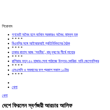
শিরোনাম
গণভোট অবৈধ হলে বর্তমান সরকারও অবৈধ: মামুনুল হক
* * * *
বিএনপির সঙ্গে আইআরআই প্রতিনিধিদলের বৈঠক
* * * *
ঢাকার বাতাস আজ ‘সহনীয়’, বায়ু দূষণের শীর্ষে লাহোর
* * * *
রাশিয়ায় নতুন ৫০ হাজার সেনা পাঠাচ্ছে উত্তর কোরিয়া, দাবি জেলেনস্কির
* * * *
এসএসসি ও সমমানের ফল প্রকাশ সকাল ১০টায়
* * * *
খেলা
খেলা
দেশে ফিরলেন স্বর্ণজয়ী আরচার আলিফ