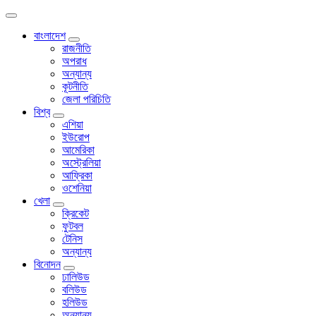
বাংলাদেশ
রাজনীতি
অপরাধ
অন্যান্য
কূটনীতি
জেলা পরিচিতি
বিশ্ব
এশিয়া
ইউরোপ
আমেরিকা
অস্ট্রেলিয়া
আফ্রিকা
ওশেনিয়া
খেলা
ক্রিকেট
ফুটবল
টেনিস
অন্যান্য
বিনোদন
ঢালিউড
বলিউড
হলিউড
অন্যান্য