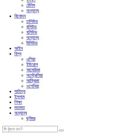
টেনিস
অন্যান্য
বিনোদন
ঢালিউড
বলিউড
হলিউড
অন্যান্য
টালিউড
আইন
বিশ্ব
এশিয়া
ইউরোপ
আমেরিকা
অস্ট্রেলিয়া
আফ্রিকা
ওশেনিয়া
সাহিত্য
ইসলাম
শিক্ষা
মতামত
অন্যান্য
ছবিঘর