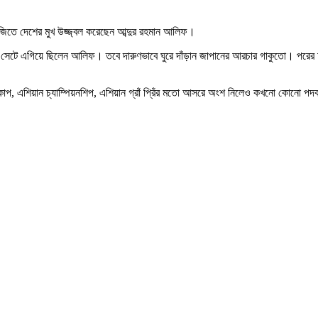
না জিতে দেশের মুখ উজ্জ্বল করেছেন আব্দুর রহমান আলিফ।
ম দুই সেটে এগিয়ে ছিলেন আলিফ। তবে দারুণভাবে ঘুরে দাঁড়ান জাপানের আরচার গাকুতো। প
, এশিয়ান চ্যাম্পিয়নশিপ, এশিয়ান গ্রাঁ প্রিঁর মতো আসরে অংশ নিলেও কখনো কোনো পদক 