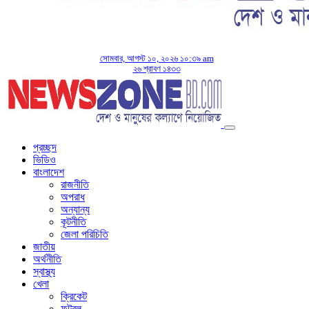
সোমবার, আগস্ট ১০, ২০২৬ ১০:৩৯ am
২৬ শ্রাবণ ১৪৩৩
প্রচ্ছদ
ভিডিও
বাংলাদেশ
রাজনীতি
অপরাধ
অন্যান্য
কূটনীতি
জেলা পরিচিতি
জাতীয়
অর্থনীতি
স্বাস্থ্য
খেলা
ক্রিকেট
ফুটবল