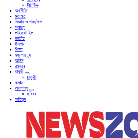
টালিউড
অর্থনীতি
মতামত
বিজ্ঞান ও প্রযুক্তি
স্বাস্থ্য
লাইফস্টাইল
জাতীয়
ইসলাম
শিক্ষা
মধ্যপ্রাচ্য
আইন
রমজান
চাকুরী
চাকুরী
কলাম
অন্যান্য
ছবিঘর
সাহিত্য