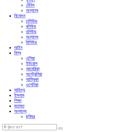
টেনিস
অন্যান্য
বিনোদন
ঢালিউড
বলিউড
হলিউড
অন্যান্য
টালিউড
আইন
বিশ্ব
এশিয়া
ইউরোপ
আমেরিকা
অস্ট্রেলিয়া
আফ্রিকা
ওশেনিয়া
সাহিত্য
ইসলাম
শিক্ষা
মতামত
অন্যান্য
ছবিঘর