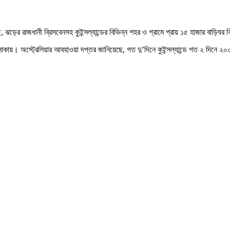
ছে, ঝড়ের রাজধানী ব্রিসবেনসহ কুইন্সল্যান্ডের বিভিন্ন শহর ও গ্রামে প্রায় ১৫ হাজার বাড়িঘর 
লাকায়। অস্ট্রেলিয়ার আবহাওয়া দপ্তর জানিয়েছে, গত দু’দিনে কুইন্সল্যান্ডে গত ২ দিনে ২০