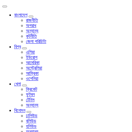
বাংলাদেশ
রাজনীতি
অপরাধ
অন্যান্য
কূটনীতি
জেলা পরিচিতি
বিশ্ব
এশিয়া
ইউরোপ
আমেরিকা
অস্ট্রেলিয়া
আফ্রিকা
ওশেনিয়া
খেলা
ক্রিকেট
ফুটবল
টেনিস
অন্যান্য
বিনোদন
ঢালিউড
বলিউড
হলিউড
অন্যান্য