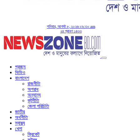
শনিবার, আগস্ট ৮, ২০২৬ ০৯:৩০ am
২৪ শ্রাবণ ১৪৩৩
প্রচ্ছদ
ভিডিও
বাংলাদেশ
রাজনীতি
অপরাধ
অন্যান্য
কূটনীতি
জেলা পরিচিতি
জাতীয়
অর্থনীতি
স্বাস্থ্য
খেলা
ক্রিকেট
ফুটবল