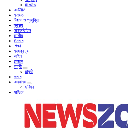
টালিউড
অর্থনীতি
মতামত
বিজ্ঞান ও প্রযুক্তি
স্বাস্থ্য
লাইফস্টাইল
জাতীয়
ইসলাম
শিক্ষা
মধ্যপ্রাচ্য
আইন
রমজান
চাকুরী
চাকুরী
কলাম
অন্যান্য
ছবিঘর
সাহিত্য