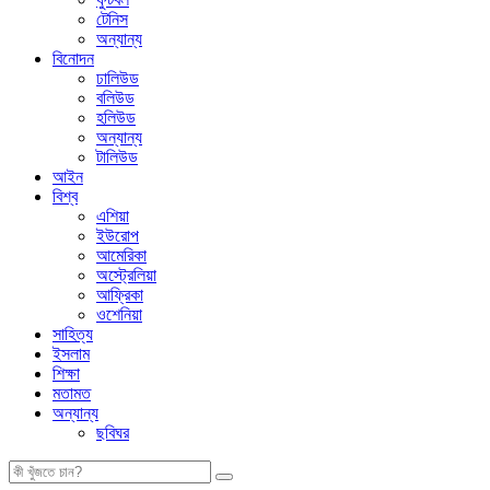
টেনিস
অন্যান্য
বিনোদন
ঢালিউড
বলিউড
হলিউড
অন্যান্য
টালিউড
আইন
বিশ্ব
এশিয়া
ইউরোপ
আমেরিকা
অস্ট্রেলিয়া
আফ্রিকা
ওশেনিয়া
সাহিত্য
ইসলাম
শিক্ষা
মতামত
অন্যান্য
ছবিঘর