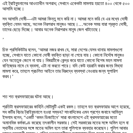
এই ট্রাইব্যুনালের আওতাধীন অপরাধ; সেখানে একেকটা মামলায় হয়তো ৪০০ থেকে ৫০০
আসামি হচ্ছে।
সব আসামি দোষী—এটা আমরা কিন্তু মনে করি না। আমরা মনে করি যে এর মধ্যে দোষী
ব্যক্তি যেমন আছে, অনেক নিরপরাধ মানুষও আছে।…অনেক সময় যারা প্রকৃত দোষী,
তাদের ছেড়ে দিচ্ছে। আবার অনেক নিরাপরাধ মানুষ জেল খাটতেছে।
’
চিফ প্রসিকিউটর বলেন, ‘আমরা নজর রাখব যে, সারা দেশের যেসব থানায় মামলাগুলো
হচ্ছে, সেখানে যাতে কোনো দোষী ব্যক্তি ছাড়া না পেয়ে যায়। কোনো নির্দোষ মানুষও
যেন অহেতুক জেলে না যায়। বিষয়টিকে কেন্দ্র করে যাতে কোনো বিশেষ মহল মামলা
বাণিজ্যের নামে যে ব্যবসা, এটা না করতে পারে। যদি কেউ হয়রানি করার জন্য মিথ্যা
মামলা করে, তাহলে প্রচলিত আইনে তার বিরুদ্ধে ব্যবস্থা নেওয়ার জন্য সুপারিশ
করব।’
শত শত ক্রসফায়ারের ঘটনা আছে।
প্রতিটা ক্রসফায়ারের কাহিনি মোটামুটি একই রকম। তাহলে যত ক্রসফায়ার আগে হয়েছে,
সব কটির বিচার ট্রাইব্যুনালে হওয়া সম্ভব? সাংবাদিকের এমন প্রশ্নে জবাবে আমিনুল
ইসলাম বলেন, “একটি ‘কমন ডিজাইনে’ সারা বাংলাদেশে এই ক্রসফায়ারের মতো
অমানবিক কর্মকাণ্ড করেছে তৎকালীন সরকার। সেই সরকারের মতের সঙ্গে অমিল হলে বা
স্থানীয় নেতাদের সঙ্গে মতের অমিল হলে তারা পুলিশকে ব্যবহার করেছেন। পুলিশ আবার