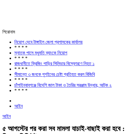
শিরোনাম
নিয়োগ দেবে টাঙ্গাইল জেলা প্রশাসকের কার্যালয়
* * * *
স্নাতক পাসে মধুমতি ব্যাংকে নিয়োগ
* * * *
রাজধানীতে ফ্রিজিং গাড়ির সিলিন্ডার বিস্ফোরণে নিহত ১
* * * *
সীমান্তে ৩ জনকে পুশইনের চেষ্টা প্রতিহত করল বিজিবি
* * * *
চাঁপাইনবাবগঞ্জে বিদেশি জাল টাকা ও তৈরির সরঞ্জাম উদ্ধার, আটক ২
* * * *
আইন
আইন
৫ আগস্টের পর করা সব মামলা যাচাই-বাছাই করা হবে :