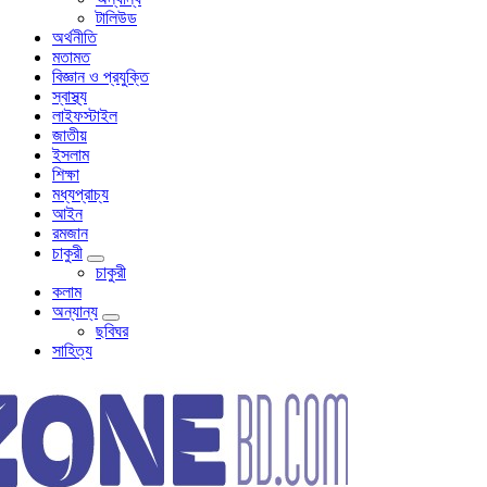
টালিউড
অর্থনীতি
মতামত
বিজ্ঞান ও প্রযুক্তি
স্বাস্থ্য
লাইফস্টাইল
জাতীয়
ইসলাম
শিক্ষা
মধ্যপ্রাচ্য
আইন
রমজান
চাকুরী
চাকুরী
কলাম
অন্যান্য
ছবিঘর
সাহিত্য