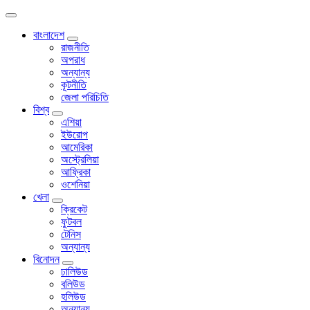
বাংলাদেশ
রাজনীতি
অপরাধ
অন্যান্য
কূটনীতি
জেলা পরিচিতি
বিশ্ব
এশিয়া
ইউরোপ
আমেরিকা
অস্ট্রেলিয়া
আফ্রিকা
ওশেনিয়া
খেলা
ক্রিকেট
ফুটবল
টেনিস
অন্যান্য
বিনোদন
ঢালিউড
বলিউড
হলিউড
অন্যান্য