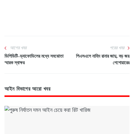
আগের খবর
পরের খবর
ডিপিডিটি–ড্যাফোডিলের মধ্যে সমঝোতা
পিএসএলে নাহিদ রানার জাদু, বড় জয়
স্মারক স্বাক্ষর
পেশোয়ারের
আইন বিভাগের আরো খবর