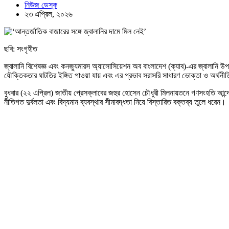
নিউজ ডেস্ক
২৩ এপ্রিল, ২০২৬
ছবি: সংগৃহীত
জ্বালানি বিশেষজ্ঞ এবং কনজ্যুমারস অ্যাসোসিয়েশন অব বাংলাদেশ (ক্যাব)-এর জ্বালানি উপদেষ
যৌক্তিকতার ঘাটতির ইঙ্গিত পাওয়া যায় এবং এর প্রভাব সরাসরি সাধারণ ভোক্তা ও অর্থ
বুধবার (২২ এপ্রিল) জাতীয় প্রেসক্লাবের জহুর হোসেন চৌধুরী মিলনায়তনে গণসংহতি আন্দ
নীতিগত দুর্বলতা এবং বিদ্যমান ব্যবস্থার সীমাবদ্ধতা নিয়ে বিস্তারিত বক্তব্য তুলে ধরেন।