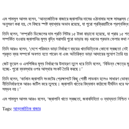
এম শামসুল আলম বলেন, ‘আন্তর্জাতিক বাজারে জ্বালানির দামের ওঠানামার সঙ্গে সামঞ্জস্য র
অনুসরণ করা হয়, সে বিষয়ে স্পষ্ট ব্যাখ্যার অভাব রয়েছে, যা পুরো প্রক্রিয়াটিকে প্রশ্নবিদ
তিনি বলেন, ‘সম্প্রতি ডিজেলের দাম প্রতি লিটার ১৫ টাকা বাড়ানো হয়েছে, যা প্রায় ১৫ শতাং
সম্পর্কিত হওয়ায় জ্বালানির মূল্য বৃদ্ধি সরাসরি পুরো ভাড়ায় বড় ধরনের প্রভাব ফেলার কথা
তিনি আরও বলেন, ‘দেশে পরিবহন ভাড়া নির্ধারণে ব্যয়ের খাতভিত্তিক কোনো স্বচ্ছতা নেই। 
প্রকৃত ব্যয় সম্পর্কে অবগত হতে পারেন না এবং অতিরিক্ত ভাড়া আদায়ের সুযোগ তৈরি হ
জেট ফুয়েল ও এলপিজির মূল্য নির্ধারণের উদাহরণ তুলে ধরে তিনি বলেন, ‘বিভিন্ন ক্ষেত্রে মূ
হচ্ছে- পুরো ব্যবস্থার ওপর আস্থার সংকট তৈরি করছে।’
তিনি বলেন, ‘বর্তমান জ্বালানি সংকটের প্রেক্ষাপটে কিছু গোষ্ঠী লাভবান হলেও সাধারণ ভোক
নীতিনির্ধারণকে আরও জটিল করে তুলছে। জ্বালানি খাতের বিদ্যমান কাঠামো দীর্ঘদিন ধ
সম্ভব নয়।’
এম শামসুল আলম আরও বলেন, ‘জ্বালানি খাতে স্বচ্ছতা, জবাবদিহিতা ও ন্যায্যতা নিশ্চিত ক
Tags:
আন্তর্জাতিক বাজার