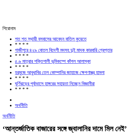
শিরোনাম
শত শত স্থায়ী বসবাসের আবেদন বাতিল কুয়েতে
* * * *
গাজীপুরে ৪২৯ বোতল বিদেশী মদসহ দুই মাদক কারবারি গ্রেপ্তার
* * * *
৫.৬ মাত্রার শক্তিশালী ভূমিকম্পে কাঁপল আলাস্কা
* * * *
হরমুজে আবুধাবির তেল কোম্পানির জাহাজে ক্ষেপণাস্ত্র হামলা
* * * *
ঘূর্ণিঝড়ের পূর্বাভাসে হাঙ্গরের সহায়তা নিচ্ছেন বিজ্ঞানীরা
* * * *
অর্থনীতি
অর্থনীতি
‘আন্তর্জাতিক বাজারের সঙ্গে জ্বালানির দামে মিল নেই’