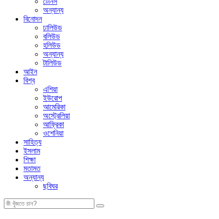
টেনিস
অন্যান্য
বিনোদন
ঢালিউড
বলিউড
হলিউড
অন্যান্য
টালিউড
আইন
বিশ্ব
এশিয়া
ইউরোপ
আমেরিকা
অস্ট্রেলিয়া
আফ্রিকা
ওশেনিয়া
সাহিত্য
ইসলাম
শিক্ষা
মতামত
অন্যান্য
ছবিঘর