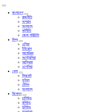
বাংলাদেশ
রাজনীতি
অপরাধ
অন্যান্য
কূটনীতি
জেলা পরিচিতি
বিশ্ব
এশিয়া
ইউরোপ
আমেরিকা
অস্ট্রেলিয়া
আফ্রিকা
ওশেনিয়া
খেলা
ক্রিকেট
ফুটবল
টেনিস
অন্যান্য
বিনোদন
ঢালিউড
বলিউড
হলিউড
অন্যান্য