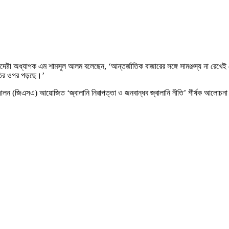
্টা অধ্যাপক এম শামসুল আলম বলেছেন, ‘আন্তর্জাতিক বাজারের সঙ্গে সামঞ্জস্য না রেখেই দেশে
নীতির ওপর পড়ছে।’
োলন (জিএসএ) আয়োজিত ‘জ্বালানি নিরাপত্তা ও জনবান্ধব জ্বালানি নীতি’ শীর্ষক আলোচনা স