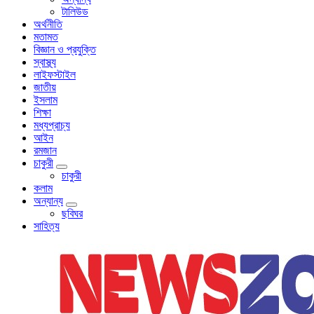
টালিউড
অর্থনীতি
মতামত
বিজ্ঞান ও প্রযুক্তি
স্বাস্থ্য
লাইফস্টাইল
জাতীয়
ইসলাম
শিক্ষা
মধ্যপ্রাচ্য
আইন
রমজান
চাকুরী
চাকুরী
কলাম
অন্যান্য
ছবিঘর
সাহিত্য