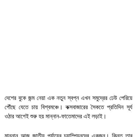
দেশের বুকে জন্ম নেয়া এক নতুন স্বপ্ন এখন সমুদ্রের ঢেউ পেরিয়ে
পৌঁছে যেতে চায় বিশ্বমঞ্চে। কক্সবাজারের সৈকতে প্রতিদিন সূর্য
ওঠার আগেই শুরু হয় মান্নান-ফাতেমাদের এই লড়াই।
মান্নান আজ জাতীয় পর্যায়ের চ্যাম্পিয়নদের একজন। কিন্তু তার