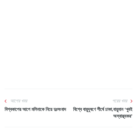
আগের খবর
পরের খবর
বিশ্বকাপের আগে মলিনাকে নিয়ে দুঃসংবাদ
বিশ্বে বায়ুদূষণে শীর্ষে ঢাকা,বায়ুমান ‘খুবই
অস্বাস্থ্যকর’