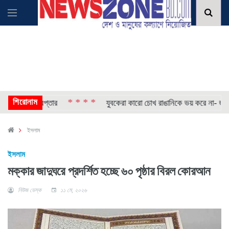
শিরোনাম
* * * *
কিৎসক গ্রেপ্তার
যুবকেরা কারো চোখ রাঙানিকে ভয় করে না- জামায়াত
ইসলাম
ইসলাম
মক্কার জাদুঘরে প্রদর্শিত হচ্ছে ৬০ পৃষ্ঠার বিরল কোরআন
নিউজ ডেস্ক
১১ মে, ২০২৬