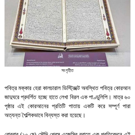
সংগৃহীত
পবিত্র মক্কার হেরা কালচারাল ডিস্ট্রিক্টে অবস্থিত পবিত্র কোরআন
জাদুঘরে প্রদর্শিত হচ্ছে হাতে লেখা বিরল এক পাণ্ডুলিপি। মাত্র ৬০
পৃষ্ঠার এই কোরআনের প্রতিটি পাতায় একটি করে সম্পূর্ণ পারা
অত্যন্ত শৈল্পিকভাবে বিন্যস্ত করা হয়েছে।
রোববার (১০ মে) সৌদি প্রেস এজেন্সির বরাতে এক প্রতিবেদনে এই