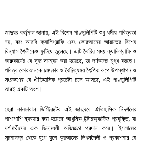
জাদুঘর কর্তৃপক্ষ জানায়, এই বিশেষ পাণ্ডুলিপিটি শুধু ধর্মীয় পবিত্রতা
নয়, বরং আরবি ক্যালিগ্রাফি এবং কোরআনের আয়াতের বিশেষ
বিন্যাস শৈলীকেও ফুটিয়ে তুলেছে। এটি তৈরির সময় ক্যালিগ্রাফি ও
কারুকার্যের যে সূক্ষ্ম সমন্বয় করা হয়েছে, তা দর্শকদের মুগ্ধ করছে।
পবিত্র কোরআনকে চমৎকার ও বৈচিত্র্যময় শৈল্পিক রূপে উপস্থাপন ও
সংরক্ষণের যে ঐতিহাসিক প্রচেষ্টা চলে আসছে, এই পাণ্ডুলিপিটি
তারই একটি অংশ।
হেরা কালচারাল ডিস্ট্রিক্টের এই জাদুঘরে ঐতিহাসিক নিদর্শনের
পাশাপাশি ব্যবহার করা হয়েছে আধুনিক ইন্টারঅ্যাক্টিভ প্রযুক্তি, যা
দর্শনার্থীদের এক ভিন্নধর্মী অভিজ্ঞতা প্রদান করে। ইসলামের
সূচনালগ্ন থেকে যুগে যুগে কুরআনের লিখনশৈলী ও প্রকাশনার যে