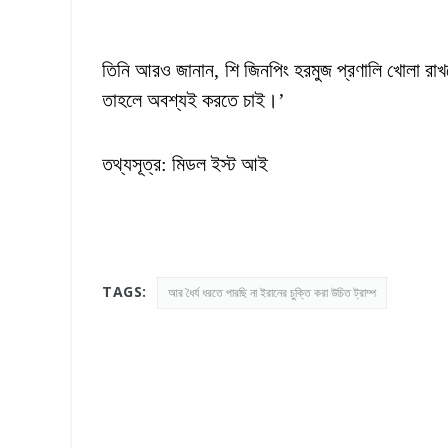
তিনি আরও জানান, শি জিনপিং হরমুজ প্রণালি খোলা রা
তাহলে অবশ্যই করতে চাই।’
তথ্যসূত্র: মিডল ইস্ট আই
TAGS:
আর ধৈর্য ধরতে পারছি না ইরানের চুক্তি করা উচিত ট্রাম্প