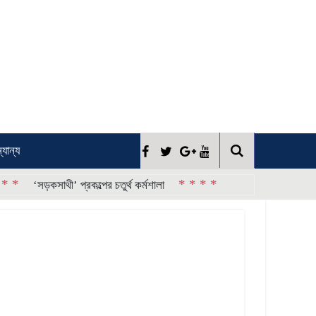
্যান্য
* * * *
‘সড়কসাথী’ প্রকল্পের চতুর্থ কর্মশালা