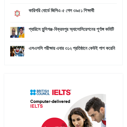
কারিগরি বোর্ডে জিপিএ-৫ পেল ৩৯৫১ শিক্ষার্থী
প্যারিসে মুন্সিগঞ্জ-বিক্রমপুর অ্যাসোসিয়েশনের পূর্ণাঙ্গ কমিটি
এসএসসি পরীক্ষায় এবার ৩১২ প্রতিষ্ঠানে কেউই পাশ করেনি