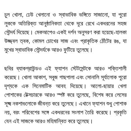
চুল খোলা, ঢেউ খেলানো ও স্বাভাবিক ভঙ্গিতে সাজানো, যা পুরো
লুককে অতিরিক্ত আনুষ্ঠানিকতা থেকে দূরে রেখে একধরনের সহজ
সৌন্দর্য দিয়েছে। মেকআপেও একই দর্শন অনুসরণ করা হয়েছে-হালকা
উজ্জ্বল ত্বক, কোমল চোখের সাজ এবং প্রাকৃতিক ঠোঁটের রঙ, যা
মুখের স্বাভাবিক সৌন্দর্যকে আরও ফুটিয়ে তুলেছে।
ছবির ব্যাকগ্রাউন্ডও এই ফ্যাশন স্টেটমেন্টকে আরও শক্তিশালী
করেছে। খোলা আকাশ, সবুজ গাছপালা এবং সোনালি সূর্যালোক পুরো
দৃশ্যকে এক সিনেমাটিক আবহ দিয়েছে। আলো-ছায়ার খেলা
পোশাকের টেক্সচারকে আরও স্পষ্ট করে তুলেছে, বিশেষ করে লেসের
সূক্ষ্ম নকশাগুলোকে জীবন্ত করে তুলেছে। এখানে ফ্যাশন শুধু পোশাক
নয়, বরং পরিবেশের সঙ্গে একধরনের সংলাপ তৈরি করেছে। প্রকৃতি
যেন এই সাজকে আরও মহিমান্বিত করে তুলেছে।