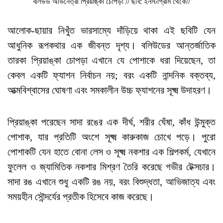
বলিউড অভিনেত্রী প্রিয়াঙ্কা চোপড়া // ছবি: ইনস্টাগ্রাম থেকে//
আলোক-ছায়ার নিখুঁত ভারসাম্যে দাঁড়িয়ে থাকা এই ছবিটি যেন
আধুনিক রূপকথার এক জীবন্ত দৃশ্য। বলিউডের আন্তর্জাতিক
তারকা প্রিয়াঙ্কা চোপড়া এখানে যে পোশাকে ধরা দিয়েছেন, তা
কেবল একটি ফ্যাশন নির্বাচন নয়; বরং একটি নান্দনিক বক্তব্য,
আত্মবিশ্বাসের ঘোষণা এবং সমকালীন উচ্চ ফ্যাশনের সূক্ষ্ম উদাহরণ।
প্রিয়াঙ্কা পরেছেন সাদা রঙের এক দীর্ঘ, শরীর ঘেঁষা, কাঁধ উন্মুক্ত
পোশাক, যার প্রতিটি অংশে সূক্ষ্ম কারুকাজ চোখে পড়ে। পুরো
পোশাকটি যেন হাতে বোনা লেস ও সূক্ষ্ম নকশার এক শিল্পকর্ম, যেখানে
ফুলেল ও জ্যামিতিক নকশার মিশ্রণ তৈরি করেছে গভীর টেক্সচার।
সাদা রঙ এখানে শুধু একটি রঙ নয়, বরং বিশুদ্ধতা, আভিজাত্য এবং
সময়হীন সৌন্দর্যের প্রতীক হিসেবে কাজ করেছে।