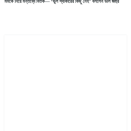
মমকে নিয়ে মন্তব্যে বিতর্ক— ‘ভুল স্বীকারের কিছু নেই’ বললেন ডলি জহুর