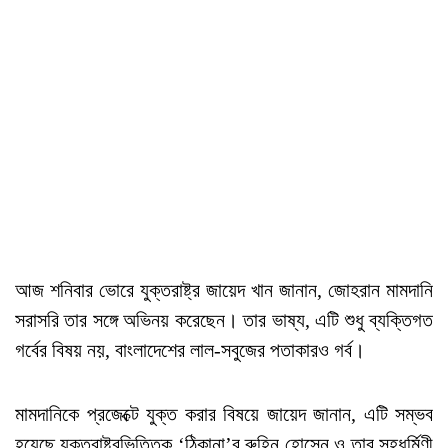
আজ শনিবার ভোরে যুক্তরাষ্ট্র জায়েদ খান জানান, জোহরান মামদানি
সরাসরি তার সঙ্গে অভিনয় করেছেন। তার ভাষ্য, এটি শুধু ব্যক্তিগত
গর্বের বিষয় নয়, বাংলাদেশের লাল-সবুজের পতাকারও গর্ব।
মামদানিকে প্রজেক্টে যুক্ত করার বিষয়ে জায়েদ জানান, এটি সম্ভব
হয়েছে যুক্তরাষ্ট্রভিত্তিক ‘ঠিকানা’র রুহিন হোসেন ও তার সহধর্মিণী