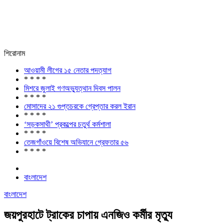
শিরোনাম
আওয়ামী লীগের ১৫ নেতার পদত্যাগ
* * * *
মিশরে জুলাই গণঅভ্যুত্থান দিবস পালন
* * * *
মোসাদের ২১ গুপ্তচরকে গ্রেপ্তার করল ইরান
* * * *
‘সড়কসাথী’ প্রকল্পের চতুর্থ কর্মশালা
* * * *
তেজগাঁওয়ে বিশেষ অভিযানে গ্রেফতার ৫৬
* * * *
বাংলাদেশ
বাংলাদেশ
জয়পুরহাটে ট্রাকের চাপায় এনজিও কর্মীর মৃত্যু