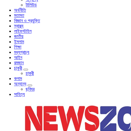
টালিউড
অর্থনীতি
মতামত
বিজ্ঞান ও প্রযুক্তি
স্বাস্থ্য
লাইফস্টাইল
জাতীয়
ইসলাম
শিক্ষা
মধ্যপ্রাচ্য
আইন
রমজান
চাকুরী
চাকুরী
কলাম
অন্যান্য
ছবিঘর
সাহিত্য