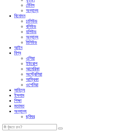
টেনিস
অন্যান্য
বিনোদন
ঢালিউড
বলিউড
হলিউড
অন্যান্য
টালিউড
আইন
বিশ্ব
এশিয়া
ইউরোপ
আমেরিকা
অস্ট্রেলিয়া
আফ্রিকা
ওশেনিয়া
সাহিত্য
ইসলাম
শিক্ষা
মতামত
অন্যান্য
ছবিঘর