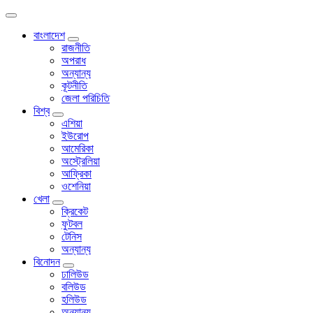
বাংলাদেশ
রাজনীতি
অপরাধ
অন্যান্য
কূটনীতি
জেলা পরিচিতি
বিশ্ব
এশিয়া
ইউরোপ
আমেরিকা
অস্ট্রেলিয়া
আফ্রিকা
ওশেনিয়া
খেলা
ক্রিকেট
ফুটবল
টেনিস
অন্যান্য
বিনোদন
ঢালিউড
বলিউড
হলিউড
অন্যান্য