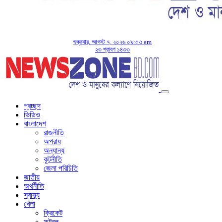
শুক্রবার, আগস্ট ৭, ২০২৬ ০৯:৫৩ am
২৩ শ্রাবণ ১৪৩৩
প্রচ্ছদ
ভিডিও
বাংলাদেশ
রাজনীতি
অপরাধ
অন্যান্য
কূটনীতি
জেলা পরিচিতি
জাতীয়
অর্থনীতি
স্বাস্থ্য
খেলা
ক্রিকেট
ফুটবল