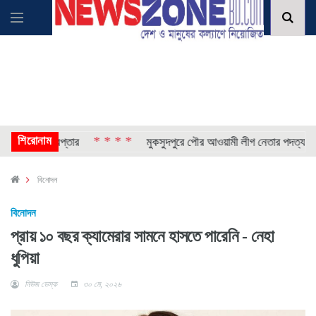
শিরোনাম
* * * *
* * 
লে গ্রেপ্তার
মুকসুদপুরে পৌর আওয়ামী লীগ নেতার পদত্যাগ
বিনোদন
বিনোদন
প্রায় ১০ বছর ক্যামেরার সামনে হাসতে পারেনি - নেহা
ধুপিয়া
নিউজ ডেস্ক
৩০ মে, ২০২৬