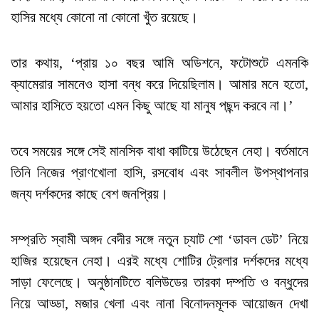
হাসির মধ্যে কোনো না কোনো খুঁত রয়েছে।
তার কথায়, ‘প্রায় ১০ বছর আমি অডিশনে, ফটোশুটে এমনকি
ক্যামেরার সামনেও হাসা বন্ধ করে দিয়েছিলাম। আমার মনে হতো,
আমার হাসিতে হয়তো এমন কিছু আছে যা মানুষ পছন্দ করবে না।’
তবে সময়ের সঙ্গে সেই মানসিক বাধা কাটিয়ে উঠেছেন নেহা। বর্তমানে
তিনি নিজের প্রাণখোলা হাসি, রসবোধ এবং সাবলীল উপস্থাপনার
জন্য দর্শকদের কাছে বেশ জনপ্রিয়।
সম্প্রতি স্বামী অঙ্গদ বেদীর সঙ্গে নতুন চ্যাট শো ‘ডাবল ডেট’ নিয়ে
হাজির হয়েছেন নেহা। এরই মধ্যে শোটির ট্রেলার দর্শকদের মধ্যে
সাড়া ফেলেছে। অনুষ্ঠানটিতে বলিউডের তারকা দম্পতি ও বন্ধুদের
নিয়ে আড্ডা, মজার খেলা এবং নানা বিনোদনমূলক আয়োজন দেখা