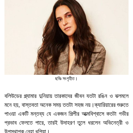
ছবিঃ সংগৃহীত।
বলিউডের গ্ল্যামার দুনিয়ায় তারকাদের জীবন যতটা রঙিন ও ঝলমলে
মনে হয়, বাস্তবতা অনেক সময় ততটা সহজ নয়।ক্যারিয়ারের শুরুতে
পাওয়া একটি মন্তব্য যে একজন শিল্পীর আত্মবিশ্বাসে কতটা গভীর
প্রভাব ফেলতে পারে, তারই উদাহরণ তুলে ধরলেন অভিনেত্রী ও
উপস্থাপক নেহা ধুপিয়া।