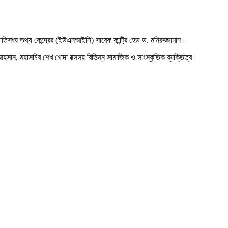
 জাতিসংঘ তথ্য কেন্দ্রের (ইউএনআইসি) সাবেক কান্ট্রি হেড ড. মনিরুজ্জামান।
হসান, মহাসচিব শেখ খোদা বক্সসহ বিভিন্ন সামাজিক ও সাংস্কৃতিক ব্যক্তিত্ব।