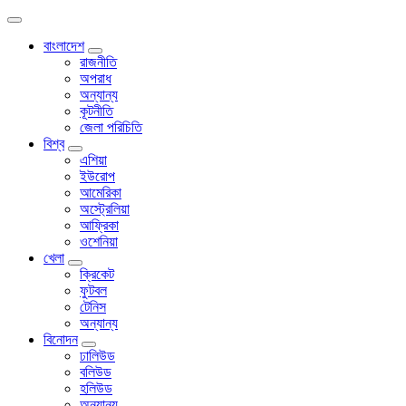
বাংলাদেশ
রাজনীতি
অপরাধ
অন্যান্য
কূটনীতি
জেলা পরিচিতি
বিশ্ব
এশিয়া
ইউরোপ
আমেরিকা
অস্ট্রেলিয়া
আফ্রিকা
ওশেনিয়া
খেলা
ক্রিকেট
ফুটবল
টেনিস
অন্যান্য
বিনোদন
ঢালিউড
বলিউড
হলিউড
অন্যান্য