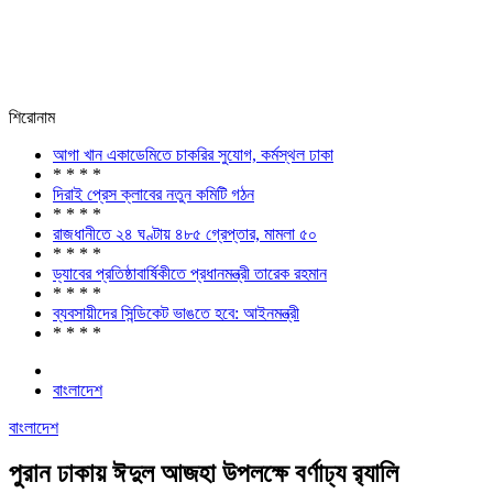
শিরোনাম
আগা খান একাডেমিতে চাকরির সুযোগ, কর্মস্থল ঢাকা
* * * *
দিরাই প্রেস ক্লাবের নতুন কমিটি গঠন
* * * *
রাজধানীতে ২৪ ঘণ্টায় ৪৮৫ গ্রেপ্তার, মামলা ৫০
* * * *
ড্যাবের প্রতিষ্ঠাবার্ষিকীতে প্রধানমন্ত্রী তারেক রহমান
* * * *
ব্যবসায়ীদের সিন্ডিকেট ভাঙতে হবে: আইনমন্ত্রী
* * * *
বাংলাদেশ
বাংলাদেশ
পুরান ঢাকায় ঈদুল আজহা উপলক্ষে বর্ণাঢ্য র‌্যালি