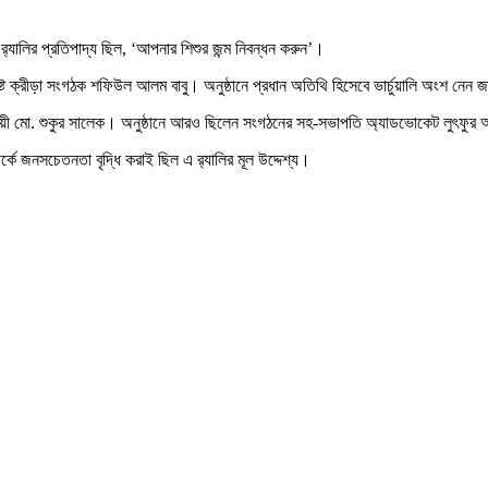
্যালির প্রতিপাদ্য ছিল, ‘আপনার শিশুর জন্ম নিবন্ধন করুন’।
 বিশিষ্ট ক্রীড়া সংগঠক শফিউল আলম বাবু। অনুষ্ঠানে প্রধান অতিথি হিসেবে ভার্চুয়ালি অংশ নেন
 বিজয়ী মো. শুকুর সালেক। অনুষ্ঠানে আরও ছিলেন সংগঠনের সহ-সভাপতি অ্যাডভোকেট লুৎফুর আ
্কে জনসচেতনতা বৃদ্ধি করাই ছিল এ র‌্যালির মূল উদ্দেশ্য।