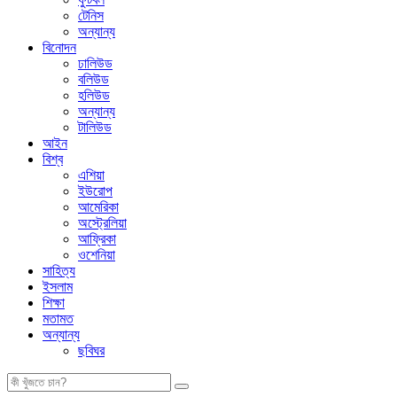
টেনিস
অন্যান্য
বিনোদন
ঢালিউড
বলিউড
হলিউড
অন্যান্য
টালিউড
আইন
বিশ্ব
এশিয়া
ইউরোপ
আমেরিকা
অস্ট্রেলিয়া
আফ্রিকা
ওশেনিয়া
সাহিত্য
ইসলাম
শিক্ষা
মতামত
অন্যান্য
ছবিঘর