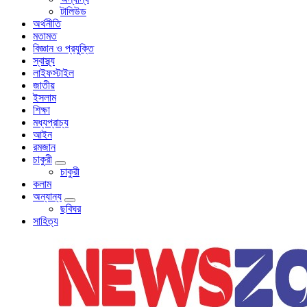
টালিউড
অর্থনীতি
মতামত
বিজ্ঞান ও প্রযুক্তি
স্বাস্থ্য
লাইফস্টাইল
জাতীয়
ইসলাম
শিক্ষা
মধ্যপ্রাচ্য
আইন
রমজান
চাকুরী
চাকুরী
কলাম
অন্যান্য
ছবিঘর
সাহিত্য