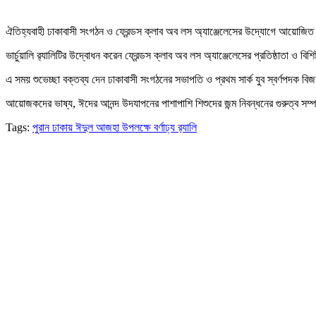
ঐতিহ্যবাহী ঢাকাবাসী সংগঠন ও ফ্রেন্ডস ক্লাব অব লস অ্যাঞ্জেলেসের উদ্যোগে আয়োজিত র‌
ভার্চুয়ালি র‌্যালিটির উদ্বোধন করেন ফ্রেন্ডস ক্লাব অব লস অ্যাঞ্জেলেসের প্রতিষ্ঠাতা ও
এ সময় শুভেচ্ছা বক্তব্য দেন ঢাকাবাসী সংগঠনের সভাপতি ও প্রথম সার্ক যুব স্বর্ণপদক
আয়োজকদের ভাষ্য, ঈদের আনন্দ উদযাপনের পাশাপাশি শিশুদের জন্ম নিবন্ধনের গুরুত্ব সম্পর
Tags:
পুরান ঢাকায় ঈদুল আজহা উপলক্ষে বর্ণাঢ্য র‌্যালি