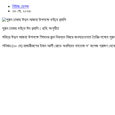
নিউজ ডেস্ক
৩০ মে, ২০২৬
পুরান ঢাকায় বর্ণাঢ্য ঈদ র‌্যালি। ছবি: সংগৃহীত
পবিত্র ঈদুল আজহা উপলক্ষে শিশুদের জন্ম নিবন্ধন বিষয়ে জনসচেতনতা তৈরির লক্ষ্যে পুরান ঢ
শনিবার (৩০ মে) হাজারীবাগের ইমান আলী রোডে অবস্থিত ফাতেমা ল’ কলেজ প্রাঙ্গণ থেকে র