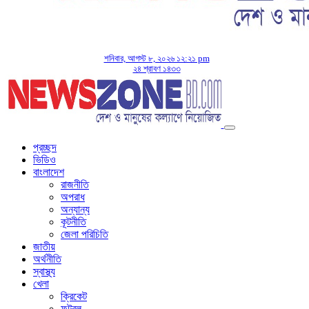
শনিবার, আগস্ট ৮, ২০২৬ ১২:২১ pm
২৪ শ্রাবণ ১৪৩৩
প্রচ্ছদ
ভিডিও
বাংলাদেশ
রাজনীতি
অপরাধ
অন্যান্য
কূটনীতি
জেলা পরিচিতি
জাতীয়
অর্থনীতি
স্বাস্থ্য
খেলা
ক্রিকেট
ফুটবল