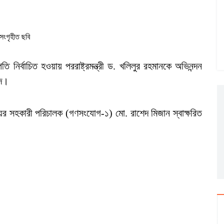
সংগৃহীত ছবি
ির্বাচিত হওয়ায় পররাষ্ট্রমন্ত্রী ড. খলিলুর রহমানকে অভিনন্দন
মদ।
য়ের সহকারী পরিচালক (গণসংযোগ-১) মো. রাশেদ মিজান স্বাক্ষরিত