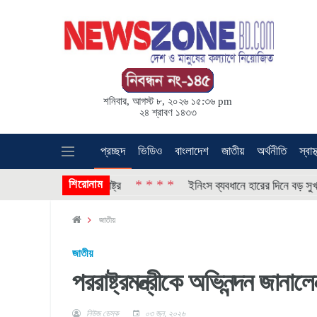
শনিবার, আগস্ট ৮, ২০২৬ ১৫:৩৬ pm
২৪ শ্রাবণ ১৪৩৩
প্রচ্ছদ
ভিডিও
বাংলাদেশ
জাতীয়
অর্থনীতি
স্বাস্
শিরোনাম
* * * *
্র পদক্ষেপ নিল যুক্তরাষ্ট্র
ইনিংস ব্যবধানে হারের দিনে বড় সুখবর পেল
জাতীয়
জাতীয়
পররাষ্ট্রমন্ত্রীকে অভিনন্দন জানাল
নিউজ ডেস্ক
০৩ জুন, ২০২৬