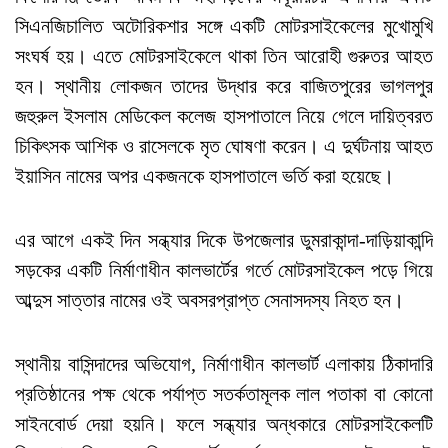
সিএনজিচালিত অটোরিকশার সঙ্গে একটি মোটরসাইকেলের মুখোমুখি
সংঘর্ষ হয়। এতে মোটরসাইকেলে থাকা তিন আরোহী গুরুতর আহত
হন। স্থানীয় লোকজন তাদের উদ্ধার করে বাজিতপুরের ভাগলপুর
জহুরুল ইসলাম মেডিকেল কলেজ হাসপাতালে নিয়ে গেলে দায়িত্বরত
চিকিৎসক আশিক ও রাসেলকে মৃত ঘোষণা করেন। এ দুর্ঘটনায় আহত
ইয়াসিন নামের অপর একজনকে হাসপাতালে ভর্তি করা হয়েছে।
এর আগে একই দিন সন্ধ্যার দিকে উপজেলার ডুমরাকান্দা-দাড়িয়াকান্দি
সড়কের একটি নির্মাণাধীন কালভার্টের গর্তে মোটরসাইকেল পড়ে গিয়ে
আব্দুস সাত্তার নামের ওই অবসরপ্রাপ্ত সেনাসদস্য নিহত হন।
স্থানীয় বাসিন্দাদের অভিযোগ, নির্মাণাধীন কালভার্ট এলাকায় ঠিকাদারি
প্রতিষ্ঠানের পক্ষ থেকে পর্যাপ্ত সতর্কতামূলক লাল পতাকা বা কোনো
সাইনবোর্ড দেয়া হয়নি। ফলে সন্ধ্যার অন্ধকারে মোটরসাইকেলটি