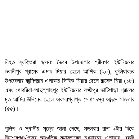
নিহত ব্যক্তিরা হলেন: ভৈরব উপজেলার শ্রীনগর ইউনিয়নের
ভবানীপুর গ্রামের এমাদ মিয়ার ছেলে আশিক (২০), কুলিয়ারচর
উপজেলার কান্দিগ্রাম এলাকার সিদ্দিক মিয়ার ছেলে রাসেল মিয়া (১৮)
এবং গোবরিয়া-আব্দুল্লাহপুর ইউনিয়নের লক্ষ্মীপুর ভাটিপাড়া গ্রামের
মৃত আমির উদ্দিনের ছেলে অবসরপ্রাপ্ত সেনাসদস্য আব্দুস সাত্তার
(৫৫)।
পুলিশ ও স্থানীয় সূত্রে জানা গেছে, মঙ্গলবার রাত ৯টার দিকে
কিশোরগঞ্জ-ভৈরব আঞ্চলিক মহাসড়কের মধূয়ারচর এলাকায় একটি