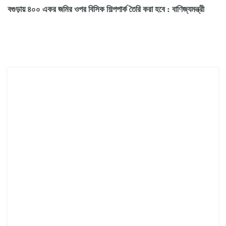
বগুড়ায় ৪০০ একর জমির ওপর বিসিক শিল্পপার্ক তৈরি করা হবে : বাণিজ্যমন্ত্রী