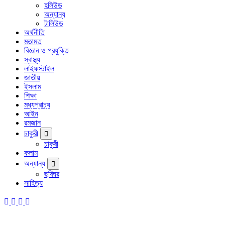
হলিউড
অন্যান্য
টালিউড
অর্থনীতি
মতামত
বিজ্ঞান ও প্রযুক্তি
স্বাস্থ্য
লাইফস্টাইল
জাতীয়
ইসলাম
শিক্ষা
মধ্যপ্রাচ্য
আইন
রমজান
চাকুরী
চাকুরী
কলাম
অন্যান্য
ছবিঘর
সাহিত্য