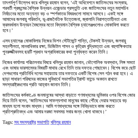
তাৎপর্যপূর্ণ উল্লেখ করে খলিলুর রহমান বলেন, ‘এই অধিবেশনে জাতিসংঘের সংস্কার,
পরবর্তী প্রজন্মের বৈশ্বিক উন্নয়ন এজেন্ডার প্রস্তুতি এবং জাতিসংঘের নতুন মহাসচিব
নির্বাচনের মতো অত্যন্ত বড় ও স্পর্শকাতর বিষয়গুলো সামনে আসবে। একই সঙ্গে
আমাদের জলবায়ু পরিবর্তন, ভূ-রাজনৈতিক উত্তেজনা, জ্বালানি নিরাপত্তাহীনতা এবং
ক্রমবর্ধমান উন্নয়ন বৈষম্যের মতো বিদ্যমান বৈশ্বিক চ্যালেঞ্জগুলোও মোকাবিলা করতে
হবে।’
এসব চ্যালেঞ্জ মোকাবিলায় নিজের ভিশন স্টেটমেন্টে শান্তি, টেকসই উন্নয়ন, জলবায়ু
সহনশীলতা, মানবাধিকার রক্ষা, ডিজিটাল শাসন ও কৃত্রিম বুদ্ধিমত্তা এবং বহুপাক্ষিকতার
পুনরুজ্জীবনসহ ছয়টি প্রধান অগ্রাধিকারের কথা পুনর্ব্যক্ত করেন তিনি।
নিজের কার্যালয় পরিচালনার বিষয়ে খলিলুর রহমান জানান, ভৌগোলিক অবস্থান, লিঙ্গ সমতা
এবং ভাষার ভারসাম্যের বিষয়টি মাথায় রেখে তিনি তার দফতর গোছাবেন। বিশেষ করে ছোট
দেশগুলোর প্রতিনিধি দলের সহায়তায় তার দফতরে একটি বিশেষ সেল গঠন করা হবে। এ
ছাড়া সাধারণ পরিষদের কাজের সুবিধার্থে সভাপতির ট্রাস্ট ফান্ডে অবদান রাখতে
সদস্যরাষ্ট্রগুলোর প্রতি আহ্বান জানান তিনি।
জাতিসংঘের কর্মকাণ্ডে জনমানুষের আস্থা বাড়াতে গণমাধ্যমের ভূমিকার ওপর বিশেষ জোর
দিয়ে তিনি বলেন, ‘জাতিসংঘের সাফল্যগাথা মানুষের কাছে পৌঁছে দেয়ার সবচেয়ে বড়
মাধ্যম হলো সংবাদ মাধ্যম। আমি গণমাধ্যমের সঙ্গে নিবিড়ভাবে কাজ করতে
প্রতিশ্রুতিবদ্ধ এবং আমার দরজা সবসময় সবার জন্য খোলা থাকবে।’
Tags:
সব সদস্যরাষ্ট্র
সভাপতি
খলিলুর রহমান