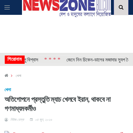
শিরোনাম
* * * *
য় পেলেন অপু বিশ্বাস
জেনে নিন চিকেন-ডালের মজাদার স্যুপ তৈরির র
খেলা
খেলা
অতিগোপনে প্রস্তুতি ম্যাচ খেলবে ইরান, থাকবে না
গণমাধ্যমকর্মীও
নিউজ ডেস্ক
০৪ জুন, ২০২৬