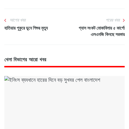
আগের খবর
পরের খবর
হাতিয়ায় পুকুরে ডুবে শিশুর মৃত্যু
গ্যাস সংকট মোকাবিলায় ৫ কার্গো
এলএনজি কিনছে সরকার
খেলা বিভাগের আরো খবর