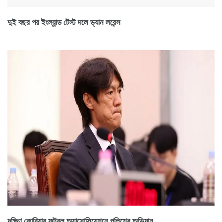
দুই বছর পর ইংল্যান্ড টেস্ট দলে ড্যান লরেন্স
দক্ষিণ কোরিয়ার ফুটবল অ্যাসোসিয়েশনে পুলিশের অভিযান