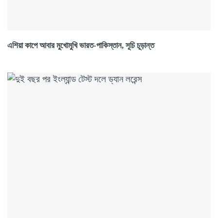
এশিয়া কাপে আবার মুখোমুখি ভারত-পাকিস্তান, সূচি চূড়ান্ত