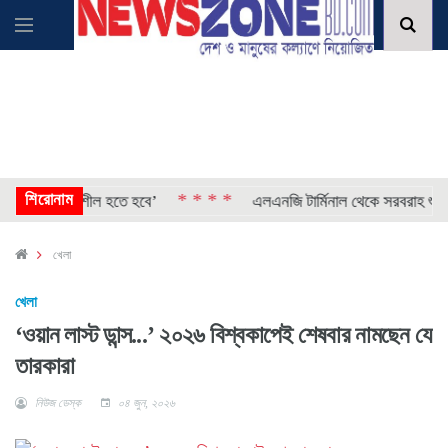
শিরোনাম
* * * *
 সংবেদনশীল হতে হবে’
এলএনজি টার্মিনাল থেকে সরবরাহ শুরু, কমছে
খেলা
খেলা
‘ওয়ান লাস্ট ডান্স...’ ২০২৬ বিশ্বকাপেই শেষবার নামছেন যে
তারকারা
নিউজ ডেস্ক
০৪ জুন, ২০২৬