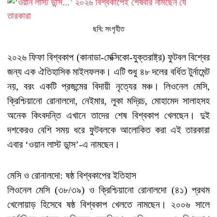
ছবি: সংগৃহীত
২০২৬ ফিফা বিশ্বকাপ (কানাডা-মেক্সিকো-যুক্তরাষ্ট্র) ফুটবল বিশ্বের
জন্য এক ঐতিহাসিক মাইলফলক। এটি শুধু ৪৮ দলের বর্ধিত টুর্নামেন্ট
নয়, বরং একটি প্রজন্মের বিদায়ী নৃত্যের মঞ্চ। লিওনেল মেসি,
ক্রিশ্চিয়ানো রোনালদো, নেইমার, লুকা মদ্রিচ, মোহামেদ সালাহসহ
অনেক কিংবদন্তি এখানে তাদের শেষ বিশ্বকাপ খেলছেন। দুই
দশকেরও বেশি সময় ধরে ফুটবলকে আলোকিত করা এই তারকারা
এবার ‘ওয়ান লাস্ট ডান্স’-এ নামছেন।
মেসি ও রোনালদো: ষষ্ঠ বিশ্বকাপের ইতিহাস
লিওনেল মেসি (৩৮/৩৯) ও ক্রিশ্চিয়ানো রোনালদো (৪১) প্রথম
খেলোয়াড় হিসেবে ষষ্ঠ বিশ্বকাপ খেলতে নামছেন। ২০০৬ সালে