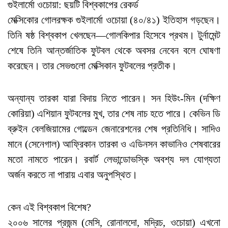
গুইলার্মো ওচোয়া: ছয়টি বিশ্বকাপের রেকর্ড
মেক্সিকোর গোলরক্ষক গুইলার্মো ওচোয়া (৪০/৪১) ইতিহাস গড়ছেন।
তিনি ষষ্ঠ বিশ্বকাপ খেলছেন—গোলকিপার হিসেবে প্রথম। টুর্নামেন্ট
শেষে তিনি আন্তর্জাতিক ফুটবল থেকে অবসর নেবেন বলে ঘোষণা
করেছেন। তার সেভগুলো মেক্সিকান ফুটবলের প্রতীক।
অন্যান্য তারকা যারা বিদায় নিতে পারেন। সন হিউং-মিন (দক্ষিণ
কোরিয়া) এশিয়ান ফুটবলের মুখ, তার শেষ নাচ হতে পারে। কেভিন ডি
ব্রুইন বেলজিয়ামের গোল্ডেন জেনারেশনের শেষ প্রতিনিধি। সাদিও
মানে (সেনেগাল) আফ্রিকান তারকা ও এডিনসন কাভানিও শেষবারের
মতো নামতে পারেন। রবার্ট লেভান্ডোভস্কি অবশ্য দল যোগ্যতা
অর্জন করতে না পারায় এবার অনুপস্থিত।
কেন এই বিশ্বকাপ বিশেষ?
২০০৬ সালের প্রজন্ম (মেসি, রোনালদো, মদ্রিচ, ওচোয়া) এখনো