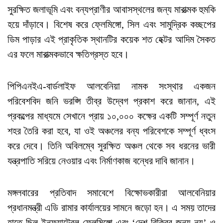
সুরক্ষিত জলাভূমি এবং বন্যপ্রাণীর আবাসস্থলের জন্য মারাত্মক হুমকি
হয়ে দাঁড়াবে। বিশেষ করে ফ্লেমিঙ্গো, সিল এবং সামুদ্রিক কচ্ছপের
ডিম পাড়ার এই প্রাকৃতিক স্থানটির কয়েক শত হেক্টর আদিম সৈকত
এর ফলে মারাত্মকভাবে ক্ষতিগ্রস্ত হবে।
পিপিএনইএ-বার্ডলাইফ আলবেনিয়া নামক সংস্থার একজন
পরিবেশবিদ জনি ভরপ্সি তীব্র উদ্বেগ প্রকাশ করে জানান, এই
প্রকল্পের মাধ্যমে সেখানে প্রায় ১০,০০০ কক্ষের একটি সম্পূর্ণ নতুন
শহর তৈরি করা হবে, যা ওই অঞ্চলের বন্য পরিবেশকে সম্পূর্ণ ধ্বংস
করে দেবে। তিনি অবিলম্বে সুরক্ষিত অঞ্চল থেকে সব ধরনের ভারী
যন্ত্রপাতি সরিয়ে নেওয়ার এবং নির্মাণকাজ বন্ধের দাবি জানান।
মঙ্গলবারের প্রতিবাদ সমাবেশে বিক্ষোভকারীরা আলবেনিয়ার
প্রধানমন্ত্রী এডি রামার কার্যালয়ের সামনে জড়ো হন। এ সময় তাদের
হাতে ছিল ইনফ্ল্যাটেবল ফ্লেমিঙ্গো এবং ‘দেশ বিক্রির জন্য নয়’ ও