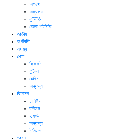
অপরাধ
অন্যান্য
কূটনীতি
জেলা পরিচিতি
জাতীয়
অর্থনীতি
স্বাস্থ্য
খেলা
ক্রিকেট
ফুটবল
টেনিস
অন্যান্য
বিনোদন
ঢালিউড
বলিউড
হলিউড
অন্যান্য
টালিউড
আইন