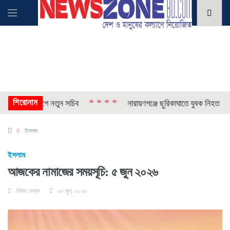
শিরোনাম
* * * *
* *
য় ও এক বিভাগে নতুন সচিব
নারায়ণগঞ্জে ছুরিকাঘাতে যুবক নিহত
ইসলাম
ইসলাম
আজকের নামাজের সময়সূচি: ৫ জুন ২০২৬
নিউজ ডেস্ক
০৫ জুন, ২০২৬