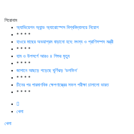
শিরোনাম
অ্যাভিয়েশন অ্যান্ড অ্যারোস্পেস বিশ্ববিদ্যালয়ে নিয়োগ
* * * *
হাওরে মাছের অভয়াশ্রম বাড়ানো হবে: মৎস্য ও প্রাণিসম্পদ মন্ত্রী
* * * *
হাম ও উপসর্গে আরও ৪ শিশুর মৃত্যু
* * * *
জাপানে আছড়ে পড়েছে ঘূর্ণিঝড় ‘ডলফিন’
* * * *
চীনের পর পারমাণবিক ক্ষেপণাস্ত্রের সফল পরীক্ষা চালালো ভারত
* * * *
খেলা
খেলা