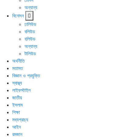
টেনিস
অন্যান্য
বিনোদন
ঢালিউড
বলিউড
হলিউড
অন্যান্য
টালিউড
অর্থনীতি
মতামত
বিজ্ঞান ও প্রযুক্তি
স্বাস্থ্য
লাইফস্টাইল
জাতীয়
ইসলাম
শিক্ষা
মধ্যপ্রাচ্য
আইন
রমজান