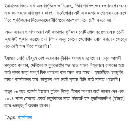
ইয়ামালের বিষয়ে বার্সা এক বিবৃতিতে জানিয়েছে, ‘তিনি প্রতিপক্ষের রক্ষণভাগের জন্য
এক বড় ধরনের মাথাব্যথার কারণ। বার্সেলোনার এই আক্রমণাত্মক খেলোয়াড়কে রুখে
দিতে প্রতিপক্ষের ডিফেন্ডারদের রীতিমতো জানপ্রাণ দিয়ে চেষ্টা করতে হয়।’
‘এমন অবদান ছাড়াও তরুণ এই কাতালান ফুটবলার ১৬টি গোল করেছেন এবং ১১টি
অ্যাসিস্ট প্রদান করেছেন; লা লিগার অন্য কোনো খেলোয়াড় গোল করানোর ক্ষেত্রে
এত বেশি পাস দিতে পারেননি।’
ইয়ামাল চলতি মৌসুমে বেশ কয়েকবার কুঁচকির সমস্যায় ভুগেছেন। তবুও আগামী
সপ্তাহে কানাডা, মেক্সিকো ও যুক্তরাষ্ট্রে শুরু হতে যাওয়া বিশ্বকাপে স্পেনের হয়ে
মাঠে নামার জন্য সম্পূর্ণ ফিট থাকবেন বলে আশা করা হচ্ছে। হ্যামস্ট্রিং ইনজুরির
কারণে বার্সেলোনার হয়ে মৌসুমের শেষ ছয়টি ম্যাচে তিনি মাঠে নামতে পারেননি।
মাত্র ১৬ বছর বয়সেই ইয়ামাল ফুটবল বিশ্বে নিজের আগমন বার্তা জানান দেন এবং
২০২৪ সালে স্পেনের রেকর্ড চতুর্থবারের মতো ইউরোপিয়ান চ্যাম্পিয়নশিপ (ইউরো)
জয়ে গুরুত্বপূর্ণ অবদান রাখেন।
Tags:
বার্সেলোনা