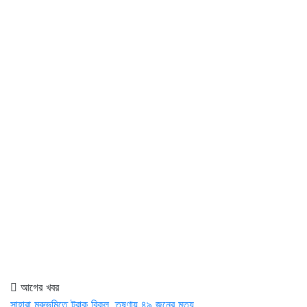
আগের খবর
সাহারা মরুভূমিতে ট্রাক বিকল, তৃষ্ণায় ৪৯ জনের মৃত্যু