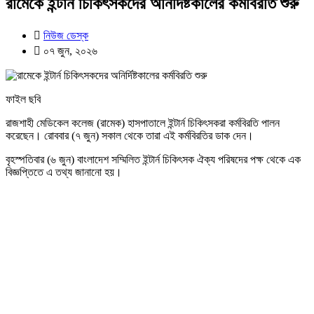
রামেকে ইন্টার্ন চিকিৎসকদের অনির্দিষ্টকালের কর্মবিরতি শুরু
নিউজ ডেস্ক
০৭ জুন, ২০২৬
ফাইল ছবি
রাজশাহী মেডিকেল কলেজ (রামেক) হাসপাতালে ইন্টার্ন চিকিৎসকরা কর্মবিরতি পালন
করেছেন। রোববার (৭ জুন) সকাল থেকে তারা এই কর্মবিরতির ডাক দেন।
বৃহস্পতিবার (৬ জুন) বাংলাদেশ সম্মিলিত ইন্টার্ন চিকিৎসক ঐক্য পরিষদের পক্ষ থেকে এক
বিজ্ঞপ্তিতে এ তথ্য জানানো হয়।