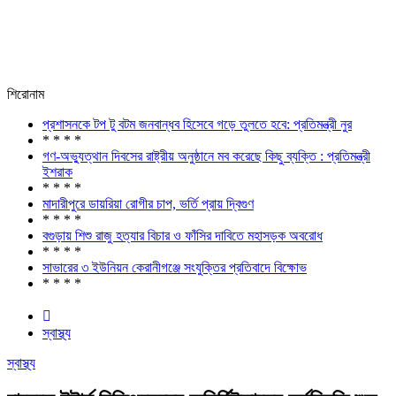
শিরোনাম
প্রশাসনকে টপ টু বটম জনবান্ধব হিসেবে গড়ে তুলতে হবে: প্রতিমন্ত্রী নুর
* * * *
গণ-অভ্যুত্থান দিবসের রাষ্ট্রীয় অনুষ্ঠানে মব করেছে কিছু ব্যক্তি : প্রতিমন্ত্রী
ইশরাক
* * * *
মাদারীপুরে ডায়রিয়া রোগীর চাপ, ভর্তি প্রায় দ্বিগুণ
* * * *
বগুড়ায় শিশু রাজু হত্যার বিচার ও ফাঁসির দাবিতে মহাসড়ক অবরোধ
* * * *
সাভারের ৩ ইউনিয়ন কেরানীগঞ্জে সংযুক্তির প্রতিবাদে বিক্ষোভ
* * * *
স্বাস্থ্য
স্বাস্থ্য