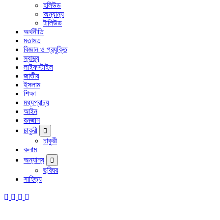
হলিউড
অন্যান্য
টালিউড
অর্থনীতি
মতামত
বিজ্ঞান ও প্রযুক্তি
স্বাস্থ্য
লাইফস্টাইল
জাতীয়
ইসলাম
শিক্ষা
মধ্যপ্রাচ্য
আইন
রমজান
চাকুরী
চাকুরী
কলাম
অন্যান্য
ছবিঘর
সাহিত্য