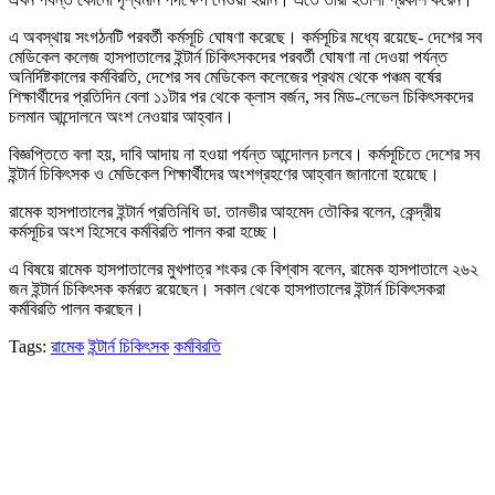
এ অবস্থায় সংগঠনটি পরবর্তী কর্মসূচি ঘোষণা করেছে। কর্মসূচির মধ্যে রয়েছে- দেশের সব
মেডিকেল কলেজ হাসপাতালের ইন্টার্ন চিকিৎসকদের পরবর্তী ঘোষণা না দেওয়া পর্যন্ত
অনির্দিষ্টকালের কর্মবিরতি, দেশের সব মেডিকেল কলেজের প্রথম থেকে পঞ্চম বর্ষের
শিক্ষার্থীদের প্রতিদিন বেলা ১১টার পর থেকে ক্লাস বর্জন, সব মিড-লেভেল চিকিৎসকদের
চলমান আন্দোলনে অংশ নেওয়ার আহ্বান।
বিজ্ঞপ্তিতে বলা হয়, দাবি আদায় না হওয়া পর্যন্ত আন্দোলন চলবে। কর্মসূচিতে দেশের সব
ইন্টার্ন চিকিৎসক ও মেডিকেল শিক্ষার্থীদের অংশগ্রহণের আহ্বান জানানো হয়েছে।
রামেক হাসপাতালের ইন্টার্ন প্রতিনিধি ডা. তানভীর আহমেদ তৌকির বলেন, কেন্দ্রীয়
কর্মসূচির অংশ হিসেবে কর্মবিরতি পালন করা হচ্ছে।
এ বিষয়ে রামেক হাসপাতালের মুখপাত্র শংকর কে বিশ্বাস বলেন, রামেক হাসপাতালে ২৬২
জন ইন্টার্ন চিকিৎসক কর্মরত রয়েছেন। সকাল থেকে হাসপাতালের ইন্টার্ন চিকিৎসকরা
কর্মবিরতি পালন করছেন।
Tags:
রামেক
ইন্টার্ন চিকিৎসক
কর্মবিরতি