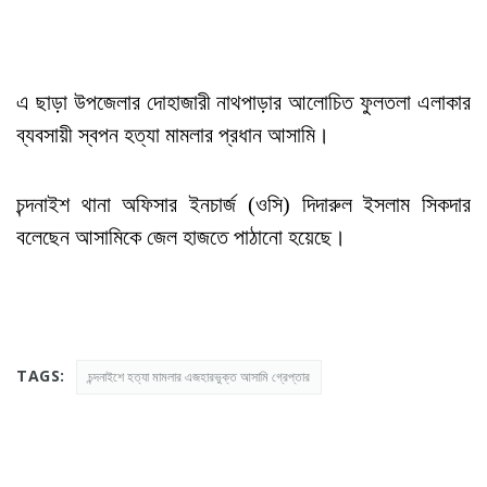
এ ছাড়া উপজেলার দোহাজারী নাথপাড়ার আলোচিত ফুলতলা এলাকার
ব্যবসায়ী স্বপন হত্যা মামলার প্রধান আসামি।
চন্দনাইশ থানা অফিসার ইনচার্জ (ওসি) দিদারুল ইসলাম সিকদার
বলেছেন আসামিকে জেল হাজতে পাঠানো হয়েছে।
TAGS:
চন্দনাইশে হত্যা মামলার এজহারভুক্ত আসামি গ্রেপ্তার