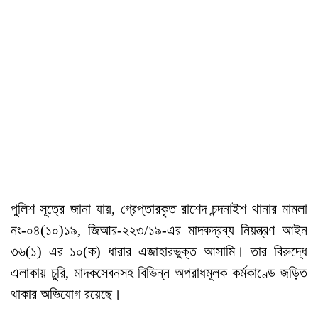
পুলিশ সূত্রে জানা যায়, গ্রেপ্তারকৃত রাশেদ চন্দনাইশ থানার মামলা
নং-০৪(১০)১৯, জিআর-২২৩/১৯-এর মাদকদ্রব্য নিয়ন্ত্রণ আইন
৩৬(১) এর ১০(ক) ধারার এজাহারভুক্ত আসামি। তার বিরুদ্ধে
এলাকায় চুরি, মাদকসেবনসহ বিভিন্ন অপরাধমূলক কর্মকাণ্ডে জড়িত
থাকার অভিযোগ রয়েছে।