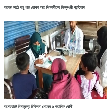
কলেজ মাঠে কচু গাছ রোপণ করে শিক্ষার্থীদের ভিন্নধর্মী প্রতিবাদ
বাগেরহাটে বিনামূল্যে চিকিৎসা পেলেন ৬ শতাধিক রোগী