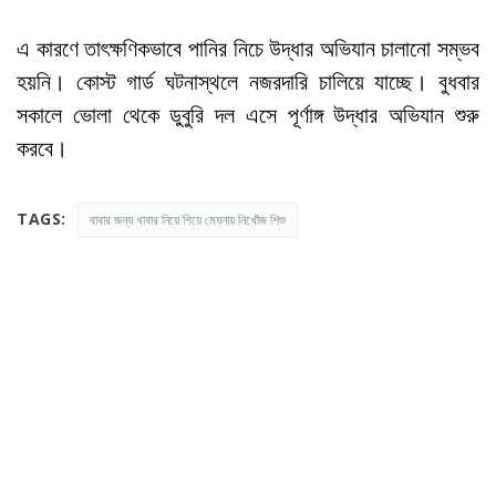
এ কারণে তাৎক্ষণিকভাবে পানির নিচে উদ্ধার অভিযান চালানো সম্ভব
হয়নি। কোস্ট গার্ড ঘটনাস্থলে নজরদারি চালিয়ে যাচ্ছে। বুধবার
সকালে ভোলা থেকে ডুবুরি দল এসে পূর্ণাঙ্গ উদ্ধার অভিযান শুরু
করবে।
TAGS:
বাবার জন্য খাবার নিয়ে গিয়ে মেঘনায় নিখোঁজ শিশু