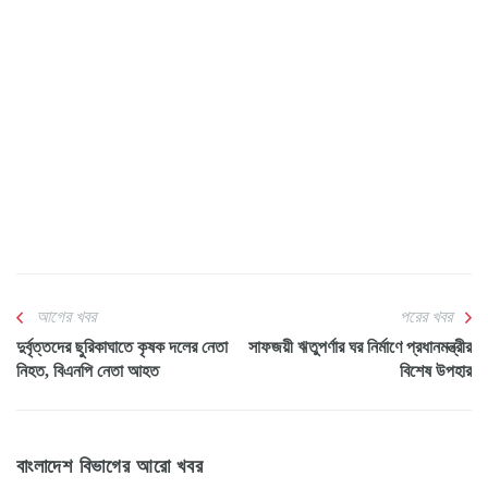
আগের খবর
পরের খবর
দুর্বৃত্তদের ছুরিকাঘাতে কৃষক দলের নেতা
সাফজয়ী ঋতুপর্ণার ঘর নির্মাণে প্রধানমন্ত্রীর
নিহত, বিএনপি নেতা আহত
বিশেষ উপহার
বাংলাদেশ বিভাগের আরো খবর