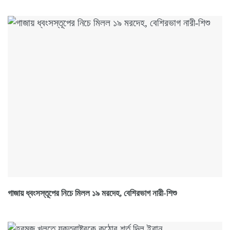
গাজায় ধ্বংসস্তূপের নিচে মিলল ১৯ মরদেহ, বেশিরভাগ নারী-শিশু