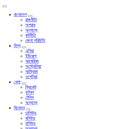
বাংলাদেশ
রাজনীতি
অপরাধ
অন্যান্য
কূটনীতি
জেলা পরিচিতি
বিশ্ব
এশিয়া
ইউরোপ
আমেরিকা
অস্ট্রেলিয়া
আফ্রিকা
ওশেনিয়া
খেলা
ক্রিকেট
ফুটবল
টেনিস
অন্যান্য
বিনোদন
ঢালিউড
বলিউড
হলিউড
অন্যান্য