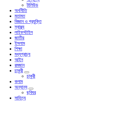
টালিউড
অর্থনীতি
মতামত
বিজ্ঞান ও প্রযুক্তি
স্বাস্থ্য
লাইফস্টাইল
জাতীয়
ইসলাম
শিক্ষা
মধ্যপ্রাচ্য
আইন
রমজান
চাকুরী
চাকুরী
কলাম
অন্যান্য
ছবিঘর
সাহিত্য