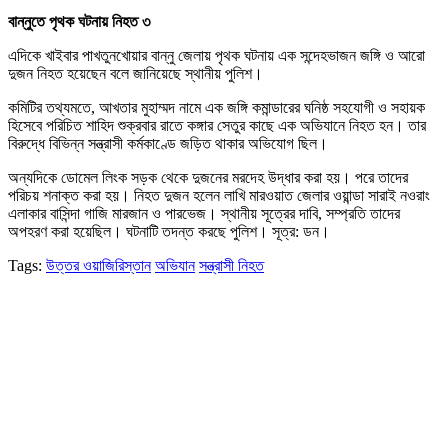
বান্নুতে পৃথক ঘটনায় নিহত ৩
এদিকে খাইবার পাখতুনখোয়ার বান্নু জেলায় পৃথক ঘটনায় এক সন্দেহভাজন জঙ্গি ও আরো
দুজন নিহত হয়েছেন বলে জানিয়েছে স্থানীয় পুলিশ।
কমিটির তথ্যমতে, আখতার মুহাম্মদ নামে এক জঙ্গি কমান্ডারের ঘনিষ্ঠ সহযোগী ও সহায়ক
হিসেবে পরিচিত শাহিদ শুক্রবার রাতে কঙ্গার সেতুর কাছে এক অভিযানে নিহত হন। তার
বিরুদ্ধে বিভিন্ন সন্ত্রাসী কর্মকাণ্ডে জড়িত থাকার অভিযোগ ছিল।
অন্যদিকে ডোমেল লিংক সড়ক থেকে দুজনের মরদেহ উদ্ধার করা হয়। পরে তাদের
পরিচয় শনাক্ত করা হয়। নিহত দুজন হলেন লাখি মারওয়াত জেলার ওয়ান্ডা সারাই নওরাং
এলাকার বাসিন্দা গাজি মারজান ও পারভেজ। স্থানীয় সূত্রের দাবি, সম্প্রতি তাদের
অপহরণ করা হয়েছিল। ঘটনাটি তদন্ত করছে পুলিশ। সূত্র: ডন।
Tags:
উত্তর ওয়াজিরিস্তান
অভিযান
সন্ত্রাসী নিহত