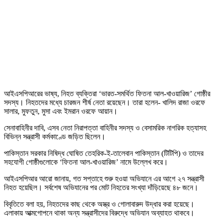
আইএসপিআরের ভাষ্য, নিহত ব্যক্তিরা ‘ভারত-সমর্থিত ফিতনা আল-খাওয়ারিজ’ গোষ্ঠীর
সদস্য। নিহতদের মধ্যে চারজন শীর্ষ নেতা রয়েছেন। তারা হলেন- খালিদ রাজা ওরফে
সালার, মুফতুন, মুসা এবং ইমরান ওরফে আয়ান।
সেনাবাহিনীর দাবি, এসব নেতা নিরাপত্তা বাহিনীর সদস্য ও বেসামরিক নাগরিক হত্যাসহ
বিভিন্ন সন্ত্রাসী কর্মকাণ্ডে জড়িত ছিলেন।
পাকিস্তান সরকার নিষিদ্ধ ঘোষিত তেহরিক-ই-তালেবান পাকিস্তান (টিটিপি) ও তাদের
সহযোগী গোষ্ঠীগুলোকে ‘ফিতনা আল-খাওয়ারিজ’ নামে উল্লেখ করে।
আইএসপিআর আরো জানায়, গত সপ্তাহে শুরু হওয়া অভিযানে এর আগে ২৭ সন্ত্রাসী
নিহত হয়েছিল। সর্বশেষ অভিযানের পর মোট নিহতের সংখ্যা দাঁড়িয়েছে ৪৮ জনে।
বিবৃতিতে বলা হয়, নিহতদের কাছ থেকে অস্ত্র ও গোলাবারুদ উদ্ধার করা হয়েছে।
এলাকায় আত্মগোপনে থাকা অন্য সন্ত্রাসীদের বিরুদ্ধে অভিযান অব্যাহত থাকবে।