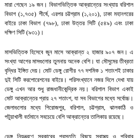
মারা গেছেন ১৯ জন। বিভাগভিত্তিক আক্রান্তের সংখ্যায় বরিশাল
বিভাগ (১,৭৩৫) শীর্ষে, এরপর চট্টগ্রাম (১,২০১), ঢাকা মহানগরের
বাইরে ঢাকা বিভাগ (৭৯৮), ঢাকা উত্তর সিটি (৫৪৯) এবং ঢাকা
দক্ষিণ সিটি (৯৩১)।
মাসভিত্তিক হিসেবে জুন মাসে আক্রান্ত ২ হাজার ৯০৭ জন। এ
সংখ্যা আগের মাসগুলোর তুলনায় অনেক বেশি। যা মৌসুমের তীব্রতা
বৃদ্ধির ইঙ্গিত দেয়। মোট ডেঙ্গু রোগীর ৭৭ দশমিক ১ শতাংশই ঢাকার
দুই সিটি করপোরেশনের বাইরে। পরিসংখ্যানে নজর দিলে দেখা যায়
ডেঙ্গু এখন আর শুধু রাজধানীকেন্দ্রিক নয়। বরিশাল বিভাগ একাই
মোট আক্রান্তের প্রায় ২৭ শতাংশ, যা সব বিভাগের মধ্যে সর্বোচ্চ।
জেলাগুলোর মধ্যে পিরোজপুর, বরিশাল, চট্টগ্রাম, ঝালকাঠি ও
পটুয়াখালী বর্তমানে সবচেয়ে বেশি আক্রান্তের তালিকায় রয়েছে।
ডেঙ্গু নিয়ন্ত্রণে সরকারের প্রস্তুতি বিষয়ে স্বাস্থ্য ও পরিবার