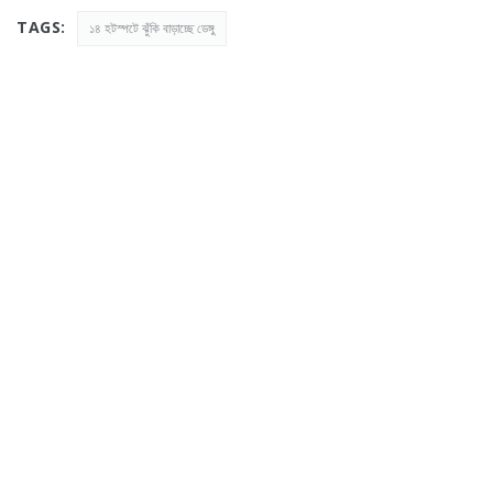
TAGS:
১৪ হটস্পটে ঝুঁকি বাড়াচ্ছে ডেঙ্গু