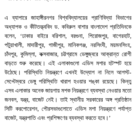
এ ব্যাপারে জাহাঙ্গীরনগর বিশ্ববিদ্যালয়ের প্রাণিবিদ্যা বিভাগের
অধ্যাপক ও কীটতত্ত্ববিদ ড. কবিরুল বাশার বাংলাদেশ প্রতিদিনকে
বলেন, ‘ঢাকার বাইরে বরিশাল, বরগুনা, পিরোজপুর, বাগেরহাট,
পটুয়াখালী, মাদারীপুর, গাজীপুর, মানিকগঞ্জ, নরসিংদী, ময়মনসিংহ,
চাঁদপুর, কুমিল্লা, কক্সবাজার, চট্টগ্রামে ডেঙ্গুজ্বরে আক্রান্ত রোগী
বাড়তে শুরু করেছে। এই এলাকাগুলো এডিস মশার হটস্পট হয়ে
উঠেছে। পরিস্থিতি নিয়ন্ত্রণে এখনই উদ্যোগ না নিলে আগস্ট-
সেপ্টেম্বরে ডেঙ্গু পরিস্থিতি খারাপ হওয়ার শঙ্কা রয়েছে। কিন্তু
এসব এলাকার অনেক জায়গায় মশক নিয়ন্ত্রণে ব্যবস্থা নেওয়ার মতো
জনবল, যন্ত্র, বাজেট নেই। তাই স্থানীয় সরকারের অঙ্গ প্রতিষ্ঠান
সিটি করপোরেশন, পৌরসভাগুলোতে এডিস মশা নিয়ন্ত্রণে পর্যাপ্ত
বাজেট, যন্ত্রপাতি এবং প্রশিক্ষণের ব্যবস্থা করতে হবে।’