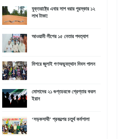
যুক্তরাষ্ট্রে এবার সাপ ধরার পুরস্কার ১২
লাখ টাকা!
আওয়ামী লীগের ১৫ নেতার পদত্যাগ
মিশরে জুলাই গণঅভ্যুত্থান দিবস পালন
মোসাদের ২১ গুপ্তচরকে গ্রেপ্তার করল
ইরান
‘সড়কসাথী’ প্রকল্পের চতুর্থ কর্মশালা