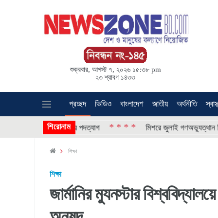
শুক্রবার, আগস্ট ৭, ২০২৬ ১৫:৩৮ pm
২৩ শ্রাবণ ১৪৩৩
প্রচ্ছদ
ভিডিও
বাংলাদেশ
জাতীয়
অর্থনীতি
স্বাস্
শিরোনাম
* * * *
মী লীগের ১৫ নেতার পদত্যাগ
মিশরে জুলাই গণঅভ্যুত্থান দিবস পা
শিক্ষা
শিক্ষা
জার্মানির ম্যুনস্টার বিশ্ববিদ্যালয়ে 
অনুষদ