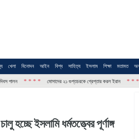
থ্য
খেলা
বিনোদন
আইন
বিশ্ব
সাহিত্য
ইসলাম
শিক্ষা
মতামত
অন
* * * *
* * * *
লন
মোসাদের ২১ গুপ্তচরকে গ্রেপ্তার করল ইরান
‘স
চালু হচ্ছে ইসলামি ধর্মতত্ত্বের পূর্ণাঙ্গ