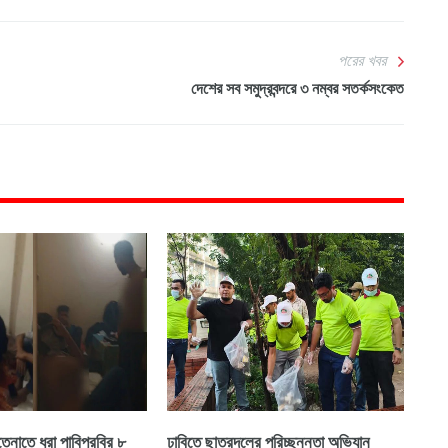
পরের খবর
দেশের সব সমুদ্রবন্দরে ৩ নম্বর সতর্কসংকেত
েনাতে ধরা পাবিপ্রবির ৮
ঢাবিতে ছাত্রদলের পরিচ্ছন্নতা অভিযান