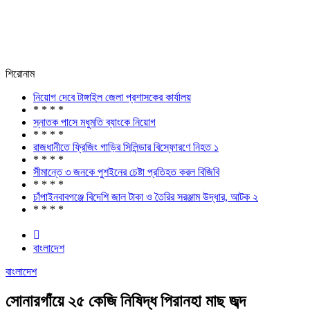
শিরোনাম
নিয়োগ দেবে টাঙ্গাইল জেলা প্রশাসকের কার্যালয়
* * * *
স্নাতক পাসে মধুমতি ব্যাংকে নিয়োগ
* * * *
রাজধানীতে ফ্রিজিং গাড়ির সিলিন্ডার বিস্ফোরণে নিহত ১
* * * *
সীমান্তে ৩ জনকে পুশইনের চেষ্টা প্রতিহত করল বিজিবি
* * * *
চাঁপাইনবাবগঞ্জে বিদেশি জাল টাকা ও তৈরির সরঞ্জাম উদ্ধার, আটক ২
* * * *
বাংলাদেশ
বাংলাদেশ
সোনারগাঁয়ে ২৫ কেজি নিষিদ্ধ পিরানহা মাছ জব্দ