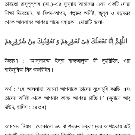
তাইতো রাসুলুল্লাহ (সা.)-এর সুন্নাহ আমাদের এমন একটি দোয়া
শিক্ষা দিয়েছেন, যা বিপদ-আপদ, শত্রুর অনিষ্ট, জুলুম ও ষড়যন্ত্র
থেকে আল্লাহর আশ্রয় লাভে সহায়ক। দোয়াটি হলো-
اَللَّهُمَّ
اِنَّا
نَجْعَلُكَ
فِىْ
نُحُوْرِهِمْ
وَ
نَعُوْذُبِكَ
مِنْ
شُرُوْرِهِمْ
উচ্চারণ : ‘আল্লাহুম্মা ইন্না নাজআলুকা ফী নুহুরিহিম, ওয়া
নাঊজুবিকা মিন শুরুরিহিম।
অর্থ : ‘হে আল্লাহ! আমরা আপনাকে তাদের মুখোমুখি করছি এবং
তাদের অনিষ্ট থেকে আপনার কাছে আশ্রয় চাচ্ছি।’ (সুনানে আবু
দাউদ, হাদিস : ১৫৩৭)
আমলের নিয়ম : যেকোনো ভয় বা শত্রুর চক্রান্তের আশঙ্কায় এই