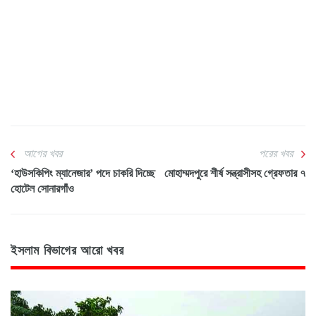
আগের খবর
পরের খবর
‘হাউসকিপিং ম্যানেজার’ পদে চাকরি দিচ্ছে
মোহাম্মদপুরে শীর্ষ সন্ত্রাসীসহ গ্রেফতার ৭
হোটেল সোনারগাঁও
ইসলাম বিভাগের আরো খবর