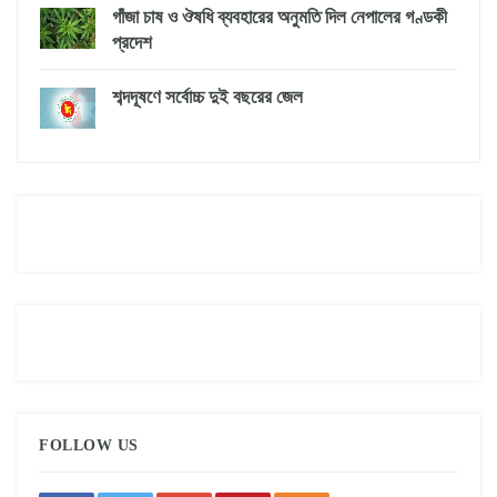
গাঁজা চাষ ও ঔষধি ব্যবহারের অনুমতি দিল নেপালের গণ্ডকী
প্রদেশ
শব্দদূষণে সর্বোচ্চ দুই বছরের জেল
FOLLOW US