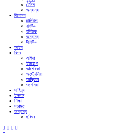
টেনিস
অন্যান্য
বিনোদন
ঢালিউড
বলিউড
হলিউড
অন্যান্য
টালিউড
আইন
বিশ্ব
এশিয়া
ইউরোপ
আমেরিকা
অস্ট্রেলিয়া
আফ্রিকা
ওশেনিয়া
সাহিত্য
ইসলাম
শিক্ষা
মতামত
অন্যান্য
ছবিঘর