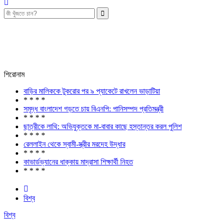
শিরোনাম
বাড়ির মালিককে টুকরোর পর ৯ প্যাকেটে রাখলেন ভাড়াটিয়া
* * * *
সমৃদ্ধ বাংলাদেশ গড়তে চায় বিএনপি: পানিসম্পদ প্রতিমন্ত্রী
* * * *
ছাত্রীকে লাথি: অভিযুক্তকে মা-বাবার কাছে হস্তান্তর করল পুলিশ
* * * *
রেললাইন থেকে স্বামী-স্ত্রীর মরদেহ উদ্ধার
* * * *
কাভার্ডভ্যানের ধাক্কায় মাদ্রাসা শিক্ষার্থী নিহত
* * * *
বিশ্ব
বিশ্ব