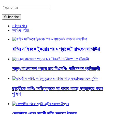
সর্বশেষ খবর
সর্বাধিক পঠিত
বাড়ির মালিককে টুকরোর পর ৯ প্যাকেটে রাখলেন ভাড়াটিয়া
সমৃদ্ধ বাংলাদেশ গড়তে চায় বিএনপি: পানিসম্পদ প্রতিমন্ত্রী
ছাত্রীকে লাথি: অভিযুক্তকে মা-বাবার কাছে হস্তান্তর করল
পুলিশ
রেললাইন থেকে স্বামী-স্ত্রীর মরদেহ উদ্ধার