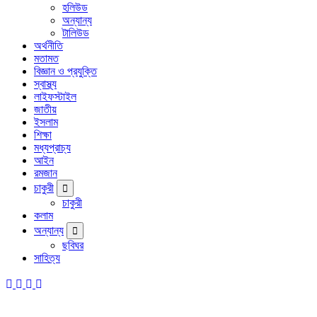
হলিউড
অন্যান্য
টালিউড
অর্থনীতি
মতামত
বিজ্ঞান ও প্রযুক্তি
স্বাস্থ্য
লাইফস্টাইল
জাতীয়
ইসলাম
শিক্ষা
মধ্যপ্রাচ্য
আইন
রমজান
চাকুরী
চাকুরী
কলাম
অন্যান্য
ছবিঘর
সাহিত্য