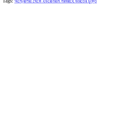
Tags:
অস্ট্রেলিয়া থেকে ইউরেনিয়াম সরবরাহে ভারতের চুক্তি