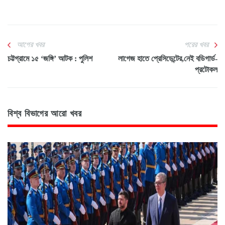
আগের খবর
পরের খবর
চট্টগ্রামে ১৫ ‘জঙ্গি’ আটক : পুলিশ
লাগেজ হাতে প্রেসিডেন্টের,নেই বডিগার্ড-
প্রটোকল
বিশ্ব বিভাগের আরো খবর