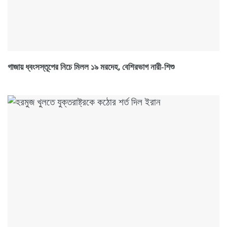
গাজায় ধ্বংসস্তূপের নিচে মিলল ১৯ মরদেহ, বেশিরভাগ নারী-শিশু