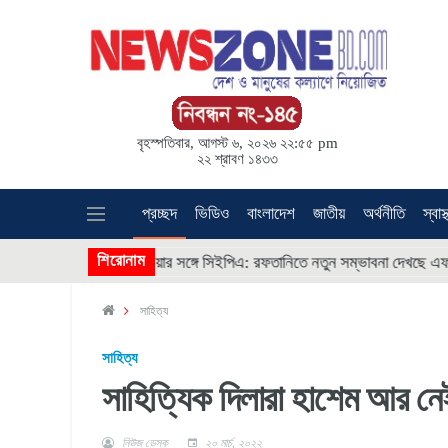
বৃহস্পতিবার, আগস্ট ৬, ২০২৬ ২২:৫৫ pm
২২ শ্রাবণ ১৪৩৩
প্রচ্ছদ
ভিডিও
বাংলাদেশ
জাতীয়
অর্থনীতি
স্বাস্
* * *
শিরোনাম
কোরিয়ার সঙ্গে সিইপিএ: রফতানিতে নতুন সম্ভাবনা দেখছে এফবিসিসিআই
সাহিত্য
সাহিত্য
সাহিত্যিক দিলারা হাশেম আর নে
নিউজ ডেস্ক
২০ মার্চ, ২০২২