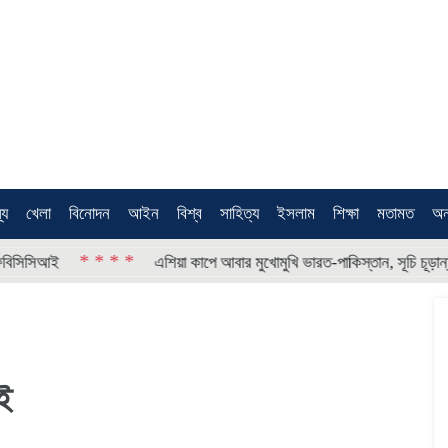
থ্য
খেলা
বিনোদন
আইন
বিশ্ব
সাহিত্য
ইসলাম
শিক্ষা
মতামত
অন
* * * *
* * *
এশিয়া কাপে আবার মুখোমুখি ভারত-পাকিস্তান, সূচি চূড়ান্ত
ই