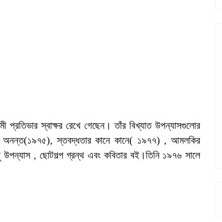
রমী প্রতিভার স্বাক্ষর রেখে গেছেন। তাঁর বিখ্যাত উপন্যাসগুলোর
ং অনন্ত(১৯৭৫), স্তবদ্ধতার কানে কানে( ১৯৭৭) , আমলকির
পন্যাস , ছোটগল্প গ্রন্থ এবং কবিতার বই।তিনি ১৯৭৬ সালে