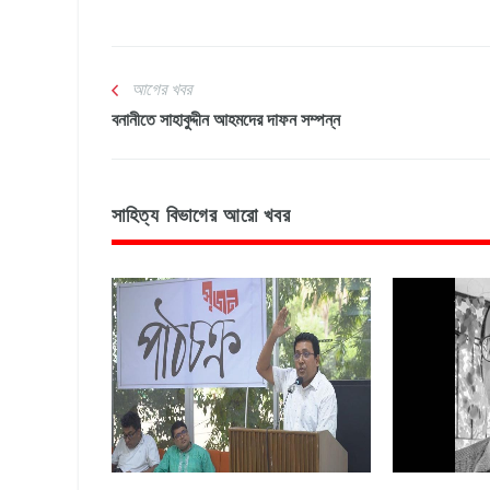
আগের খবর
বনানীতে সাহাবুদ্দীন আহমদের দাফন সম্পন্ন
সাহিত্য বিভাগের আরো খবর