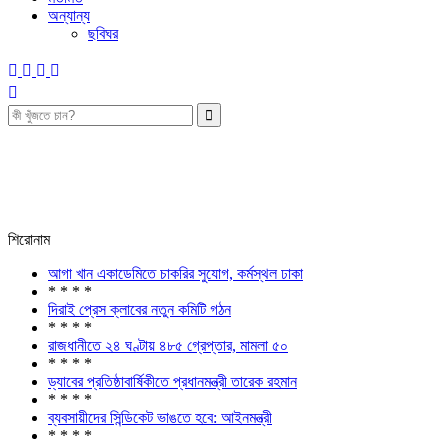
অন্যান্য
ছবিঘর
শিরোনাম
আগা খান একাডেমিতে চাকরির সুযোগ, কর্মস্থল ঢাকা
* * * *
দিরাই প্রেস ক্লাবের নতুন কমিটি গঠন
* * * *
রাজধানীতে ২৪ ঘণ্টায় ৪৮৫ গ্রেপ্তার, মামলা ৫০
* * * *
ড্যাবের প্রতিষ্ঠাবার্ষিকীতে প্রধানমন্ত্রী তারেক রহমান
* * * *
ব্যবসায়ীদের সিন্ডিকেট ভাঙতে হবে: আইনমন্ত্রী
* * * *