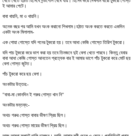
খেতে খেতে হঠাত হিসেবে গন্ডগোল বেঁধে যায়। হিসেব করে দেখলাম বারো টুকরো গোস্ত
ই আমার পেটে।
বাবা খায়নি, মা ও খায়নি।
অনেক বছর পর আমি যখন অংক করানো শিখলাম।হঠাত অংক করতে করতে একদিন
একটা অংক মিলালাম-
এক পোয়া গোস্তে যদি পনের টুকরো হয়। তবে আধা কেজি গোস্তে তিরিশ টুকরো।
যদি পাচ টুকরো করে ভাগ করা হয় তবে তিনজনে দুই বেলা খেতে পারবে। কিন্তু যেবার
বাবা আধা কেজি গোস্ত আনতেন প্রত্যেক বার ই আমার ভাগে পাঁচ টুকরো করে মোট ছয়
বেলা গোস্ত জুটত।
পাঁচ টুকরো করে ছয় বেলা।
অংকটার উত্তর:-
"বাবা-মা কোনদিন ই গরুর গোস্ত খান নি"
অংকটার মন্তব্য:-
অথচ গরুর গোস্ত বাবার ভীষণ প্রিয় ছিল।
অথচ গরুর গোস্ত মায়ের ভীষণ প্রিয় ছিল।
আজ আমরা ফ্লাটে থাকি চারজন। আমি, আমার স্ত্রী ছেলে ও মেয়ে। প্রতিদিনই প্রায়