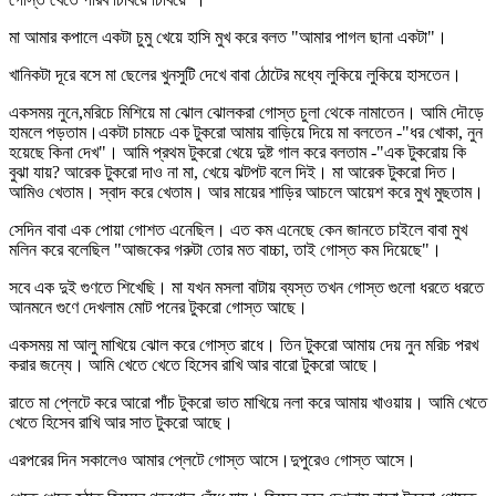
মা আমার কপালে একটা চুমু খেয়ে হাসি মুখ করে বলত "আমার পাগল ছানা একটা"।
খানিকটা দূরে বসে মা ছেলের খুনসুটি দেখে বাবা ঠোটের মধ্যে লুকিয়ে লুকিয়ে হাসতেন।
একসময় নুনে,মরিচে মিশিয়ে মা ঝোল ঝোলকরা গোস্ত চুলা থেকে নামাতেন। আমি দৌড়ে
হামলে পড়তাম।একটা চামচে এক টুকরো আমায় বাড়িয়ে দিয়ে মা বলতেন -"ধর খোকা, নুন
হয়েছে কিনা দেখ"। আমি প্রথম টুকরো খেয়ে দুষ্ট গাল করে বলতাম -"এক টুকরোয় কি
বুঝা যায়? আরেক টুকরো দাও না মা, খেয়ে ঝটপট বলে দিই। মা আরেক টুকরো দিত।
আমিও খেতাম। স্বাদ করে খেতাম। আর মায়ের শাড়ির আচলে আয়েশ করে মুখ মুছতাম।
সেদিন বাবা এক পোয়া গোশত এনেছিল। এত কম এনেছে কেন জানতে চাইলে বাবা মুখ
মলিন করে বলেছিল "আজকের গরুটা তোর মত বাচ্চা, তাই গোস্ত কম দিয়েছে"।
সবে এক দুই গুণতে শিখেছি। মা যখন মসলা বাটায় ব্যস্ত তখন গোস্ত গুলো ধরতে ধরতে
আনমনে গুণে দেখলাম মোট পনের টুকরো গোস্ত আছে।
একসময় মা আলু মাখিয়ে ঝোল করে গোস্ত রাধে। তিন টুকরো আমায় দেয় নুন মরিচ পরখ
করার জন্যে। আমি খেতে খেতে হিসেব রাখি আর বারো টুকরো আছে।
রাতে মা প্লেটে করে আরো পাঁচ টুকরো ভাত মাখিয়ে নলা করে আমায় খাওয়ায়। আমি খেতে
খেতে হিসেব রাখি আর সাত টুকরো আছে।
এরপরের দিন সকালেও আমার প্লেটে গোস্ত আসে।দুপুরেও গোস্ত আসে।