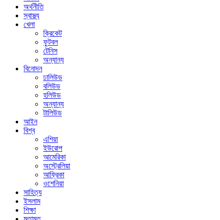
অর্থনীতি
স্বাস্থ্য
খেলা
ক্রিকেট
ফুটবল
টেনিস
অন্যান্য
বিনোদন
ঢালিউড
বলিউড
হলিউড
অন্যান্য
টালিউড
আইন
বিশ্ব
এশিয়া
ইউরোপ
আমেরিকা
অস্ট্রেলিয়া
আফ্রিকা
ওশেনিয়া
সাহিত্য
ইসলাম
শিক্ষা
মতামত