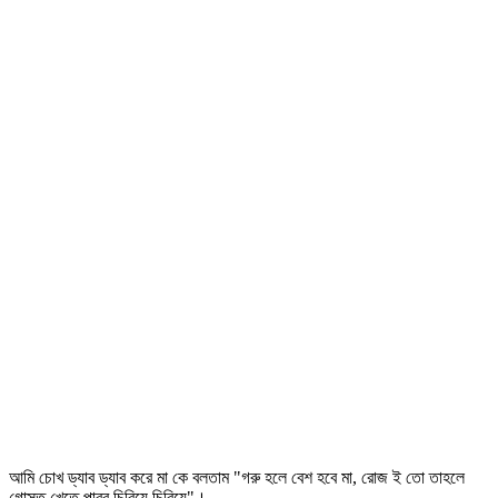
আমি চোখ ড্যাব ড্যাব করে মা কে বলতাম "গরু হলে বেশ হবে মা, রোজ ই তো তাহলে
গোস্ত খেতে পারব চিবিয়ে চিবিয়ে"।