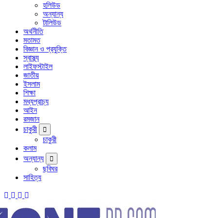
হলিউড
অন্যান্য
টালিউড
অর্থনীতি
মতামত
বিজ্ঞান ও প্রযুক্তি
স্বাস্থ্য
লাইফস্টাইল
জাতীয়
ইসলাম
শিক্ষা
মধ্যপ্রাচ্য
আইন
রমজান
চাকুরী
চাকুরী
কলাম
অন্যান্য
ছবিঘর
সাহিত্য