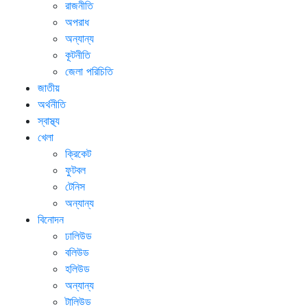
রাজনীতি
অপরাধ
অন্যান্য
কূটনীতি
জেলা পরিচিতি
জাতীয়
অর্থনীতি
স্বাস্থ্য
খেলা
ক্রিকেট
ফুটবল
টেনিস
অন্যান্য
বিনোদন
ঢালিউড
বলিউড
হলিউড
অন্যান্য
টালিউড