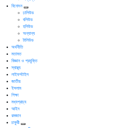
বিনোদন
ঢালিউড
বলিউড
হলিউড
অন্যান্য
টালিউড
অর্থনীতি
মতামত
বিজ্ঞান ও প্রযুক্তি
স্বাস্থ্য
লাইফস্টাইল
জাতীয়
ইসলাম
শিক্ষা
মধ্যপ্রাচ্য
আইন
রমজান
চাকুরী