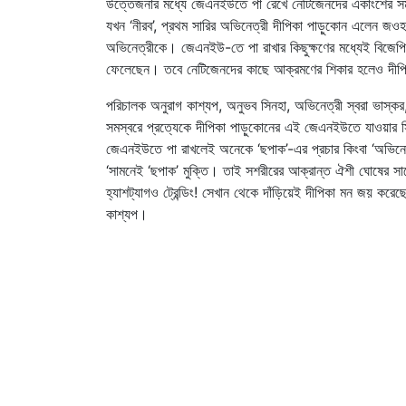
উত্তেজনার মধ্যে জেএনইউতে পা রেখে নেটিজেনদের একাংশের সম
যখন ‘নীরব’, প্রথম সারির অভিনেত্রী দীপিকা পাড়ুকোন এলেন জও
অভিনেত্রীকে। জেএনইউ-তে পা রাখার কিছুক্ষণের মধ্যেই বিজেপি 
ফেলেছেন। তবে নেটিজেনদের কাছে আক্রমণের শিকার হলেও দীপি
পরিচালক অনুরাগ কাশ্যপ, অনুভব সিনহা, অভিনেত্রী স্বরা ভাস্কর,
সমস্বরে প্রত্যেকে দীপিকা পাড়ুকোনের এই জেএনইউতে যাওয়ার সিদ
জেএনইউতে পা রাখলেই অনেকে ‘ছপাক’-এর প্রচার কিংবা ‘অভিনেত
‘সামনেই ‘ছপাক’ মুক্তি। তাই সশরীরের আক্রান্ত ঐশী ঘোষের সাথ
হ্যাশট্যাগও ট্রেন্ডিং! সেখান থেকে দাঁড়িয়েই দীপিকা মন জয় কর
কাশ্যপ।