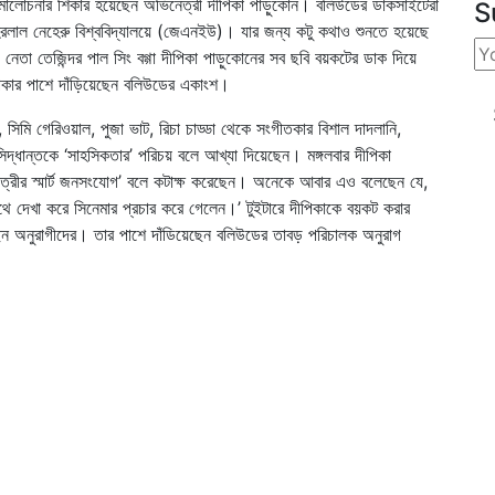
ালোচনার শিকার হয়েছেন অভিনেত্রী দীপিকা পাড়ুকোন। বলিউডের ডাকসাইটেরা
S
হরলাল নেহেরু বিশ্ববিদ্যালয়ে (জেএনইউ)। যার জন্য কটু কথাও শুনতে হয়েছে
নেতা তেজিন্দর পাল সিং বগ্গা দীপিকা পাড়ুকোনের সব ছবি বয়কটের ডাক দিয়ে
কার পাশে দাঁড়িয়েছেন বলিউডের একাংশ।
 সিমি গেরিওয়াল, পুজা ভাট, রিচা চাড্ডা থেকে সংগীতকার বিশাল দাদলানি,
্ধান্তকে ‘সাহসিকতার’ পরিচয় বলে আখ্যা দিয়েছেন। মঙ্গলবার দীপিকা
্রীর স্মার্ট জনসংযোগ’ বলে কটাক্ষ করেছেন। অনেকে আবার এও বলেছেন যে,
ে দেখা করে সিনেমার প্রচার করে গেলেন।’ টুইটারে দীপিকাকে বয়কট করার
েছেন অনুরাগীদের। তার পাশে দাঁডিয়েছেন বলিউডের তাবড় পরিচালক অনুরাগ