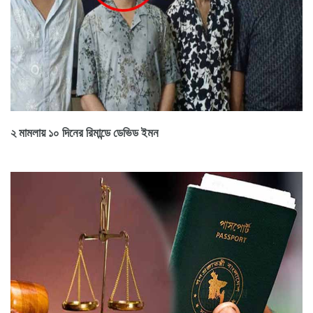
২ মামলায় ১০ দিনের রিমান্ডে ডেভিড ইমন