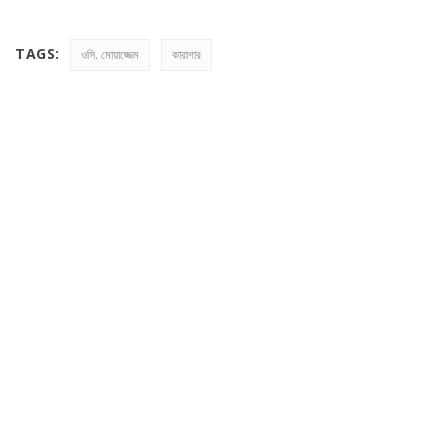
TAGS:
ওসি. মোয়াজ্জেম
কারাগার