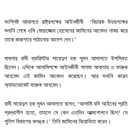
সংশ্লিষ্ট আদালতে রাষ্ট্রপক্ষের আইনজীবী ‘বিচারক উভয়পক্ষের
শুনানি শেষে ওসি মোয়াজ্জেম হোসেনের জামিনের আবেদন নাকচ করে
তাকে কারাগারে পাঠানোর আদেশ দেন।’
মামলার বাদী ব্যারিস্টার সায়েদুল হক সুমন আদালতে উপস্থিত
ছিলেন। এদিকে আসামিপক্ষে আইনজীবী সালমা আক্তার ও ফারুক
আহমেদ এই জামিন আবেদন করেছেন। আর শুনানি করেন
অ্যাডভোকেট ফারুক আহমেদ।
বাদী সায়েদুল হক সুমন আদালতে বলেন, ‘আসামি যদি আইনের প্রতি
শ্রদ্ধাশীল হতো, তাহলে সে কেন এতদিন আত্মগোপনে ছিল? সে
পুলিশ বিভাগের কলঙ্ক।’ তিনি জামিনের বিরোধিতা করেন।