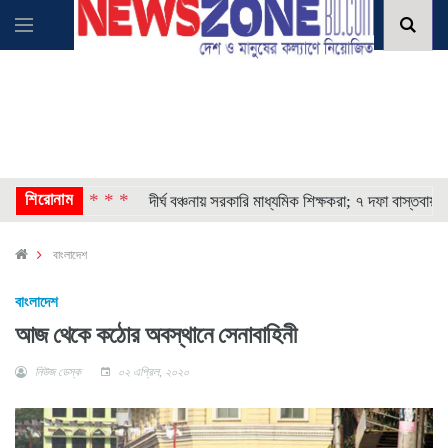
শিরোনাম
* * * *
োষণা
দীর্ঘ বঞ্চনায় সরকারি মাধ্যমিক শিক্ষকরা; ৭ দফা বাস্তবায়নের দাবি
বাংলাদেশ
বাংলাদেশ
আজ থেকে কঠোর অবস্থানে সেনাবাহিনী
নিউজ ডেস্ক
০২ এপ্রিল, ২০২০