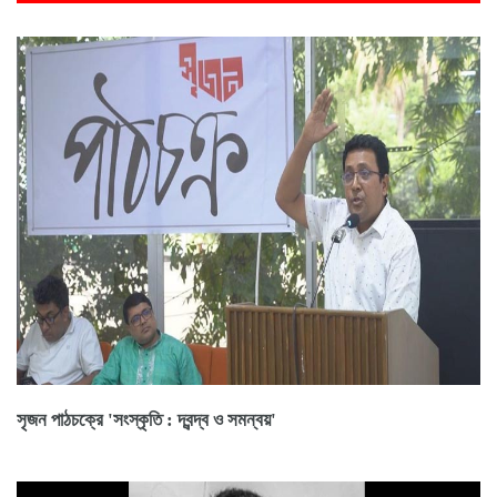
সৃজন পাঠচক্রে 'সংস্কৃতি : দ্বন্দ্ব ও সমন্বয়'