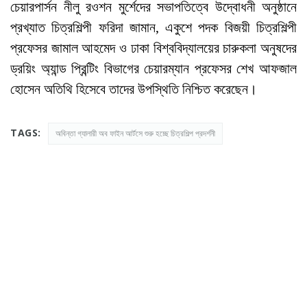
চেয়ারপার্সন নীলু রওশন মুর্শেদের সভাপতিত্বে উদ্বোধনী অনুষ্ঠানে
প্রখ্যাত চিত্রশিল্পী ফরিদা জামান, একুশে পদক বিজয়ী চিত্রশিল্পী
প্রফেসর জামাল আহমেদ ও ঢাকা বিশ্ববিদ্যালয়ের চারুকলা অনুষদের
ড্রয়িং অ্যান্ড প্রিন্টিং বিভাগের চেয়ারম্যান প্রফেসর শেখ আফজাল
হোসেন অতিথি হিসেবে তাদের উপস্থিতি নিশ্চিত করেছেন।
TAGS:
অবিন্তা গ্যালারী অব ফাইন আর্টসে শুরু হচ্ছে চিত্রশিল্প প্রদর্শনী