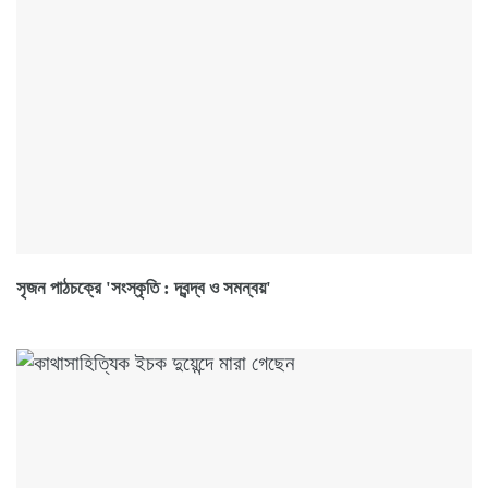
সৃজন পাঠচক্রে 'সংস্কৃতি : দ্বন্দ্ব ও সমন্বয়'