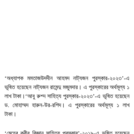
‘অধ্যাপক মমতাজউদদীন আহমদ নাট্যজন পুরস্কার-২০২৩’-এ
ভূষিত হয়েছেন নাট্যজন রামেন্দু মজুমদার। এ পুরস্কারের অর্থমূল্য ১
লাখ টাকা।‘আবু রুশ্দ সাহিত্য পুরস্কার-২০২৩’-এ ভূষিত হয়েছেন
ড. মোহাম্মদ হারুন-উর-রশিদ। এ পুরস্কারের অর্থমূল্য ১ লাখ
টাকা।
‘মেহের কবীর বিজ্ঞান সাহিত্য পুরস্কার’-২০১৯-এ ভূষিত হয়েছেন