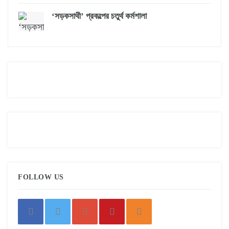
‘সড়কসাথী’ প্রকল্পের চতুর্থ কর্মশালা
FOLLOW US