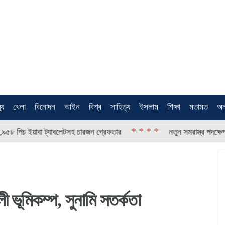
থ্য
খেলা
বিনোদন
আইন
বিশ্ব
সাহিত্য
ইসলাম
শিক্ষা
মতামত
অন
* * * *
বা ট্যাবলেটসহ চারজন গ্রেফতার
নতুন সমরাস্ত্র পদক্ষেপ নিল যুক্তরাষ্ট
ী ভূমিকম্প, সুনামি সতর্কতা