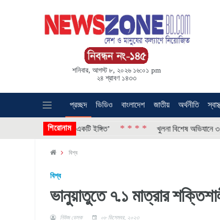
শনিবার, আগস্ট ৮, ২০২৬ ১৬:০১ pm
২৪ শ্রাবণ ১৪৩৩
প্রচ্ছদ
ভিডিও
বাংলাদেশ
জাতীয়
অর্থনীতি
স্বাস্
শিরোনাম
* * * *
 আস্থা হারানোরই একটি ইঙ্গিত’
খুলনা বিশেষ অভিযানে ৩,৯৫৮ পিচ ইয়া
বিশ্ব
বিশ্ব
ভানুয়াতুতে ৭.১ মাত্রার শক্তিশাল
নিউজ ডেস্ক
০৮ ডিসেম্বর, ২০২৩