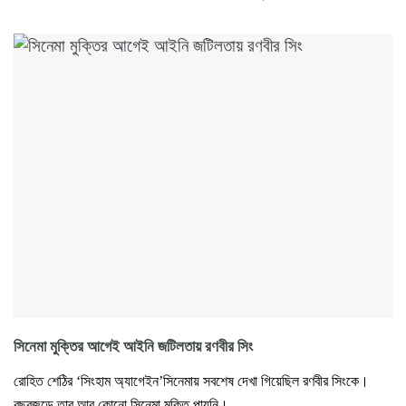
সিনেমা মুক্তির আগেই আইনি জটিলতায় রণবীর সিং
রোহিত শেঠির ‘সিংহাম অ্যাগেইন’সিনেমায় সবশেষ দেখা গিয়েছিল রণবীর সিংকে।
বছরজুড়ে তার আর কোনো সিনেমা মুক্তি পায়নি।