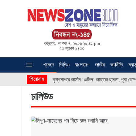
শুক্রবার, আগস্ট ৭, ২০২৬ ২০:৪১ pm
২৩ শ্রাবণ ১৪৩৩
প্রচ্ছদ
ভিডিও
বাংলাদেশ
জাতীয়
অর্থনীতি
স্বাস্
* * * *
শিরোনাম
বর
কৃষ্ণসাগরে জার্মান ‘এমিল’ জাহাজে হামলা, পুমা কোম্পানির গুদামে
ঢালিউড