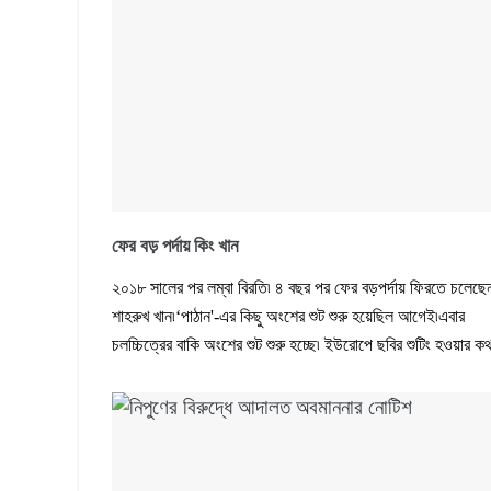
ফের বড় পর্দায় কিং খান
২০১৮ সালের পর লম্বা বিরতি৷ ৪ বছর পর ফের বড়পর্দায় ফিরতে চলেছে
শাহরুখ খান৷‘পাঠান'-এর কিছু অংশের শুট শুরু হয়েছিল আগেই৷এবার
চলচ্চিত্রের বাকি অংশের শুট শুরু হচ্ছে৷ ইউরোপে ছবির শুটিং হওয়ার ক