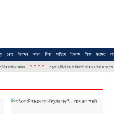
থ্য
খেলা
বিনোদন
আইন
বিশ্ব
সাহিত্য
ইসলাম
শিক্ষা
মতামত
অন
* * * *
* * * 
 আগুন
সড়ক দুর্ঘটনা থেকে নিরাপদ থাকার দোয়া ও আমল