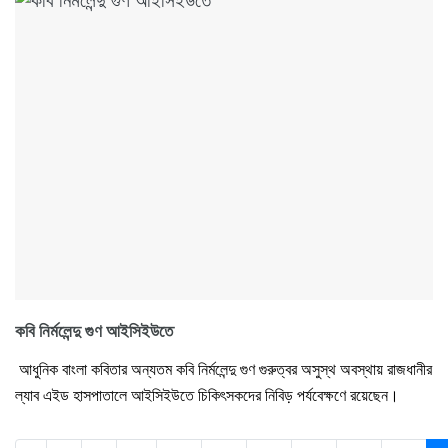
কবি নির্মলেন্দু গুণ আইসিইউতে
আধুনিক বাংলা কবিতার অন্যতম কবি নির্মলেন্দু গুণ গুরুত্বর অসুস্থ অবস্থায় রাজধানীর
ল্যাব এইড হাসপাতালে আইসিইউতে চিকিৎসকদের নিবিড় পর্যবেক্ষণে রয়েছেন।