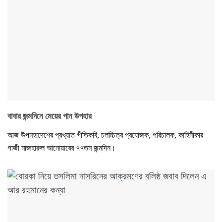
বাবার জন্মদিনে মেয়ের গান উপহার
আজ উপমহাদেশের প্রখ্যাত গীতিকবি, চলচ্চিত্র প্রযোজক, পরিচালক, কাহিনীকার
গাজী মাজহারুল আনোয়ারের ৭৭তম জন্মদিন।