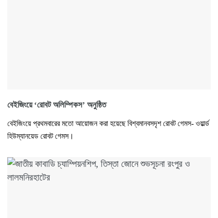
বেইজিংয়ে ‘রোবট অলিম্পিকস’ অনুষ্ঠিত
বেইজিংয়ে প্রথমবারের মতো আয়োজন করা হয়েছে বিশ্বমানবসদৃশ রোবট গেমস- ওয়ার্ল্ড
হিউম্যানয়েড রোবট গেমস।