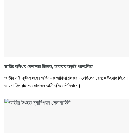
জাতীয় বক্সিংয়ে দেশসেরা জিনাত, আফরার লড়াই প্রশংসিত
জাতীয় নারী ফুটবল দলের অধিনায়ক আফিদা খন্দকার এসেছিলেন বোনকে উৎসাহ দিতে।
জায়গা ছিল পল্টনের মোহাম্মদ আলী বক্সিং স্টেডিয়ামে।