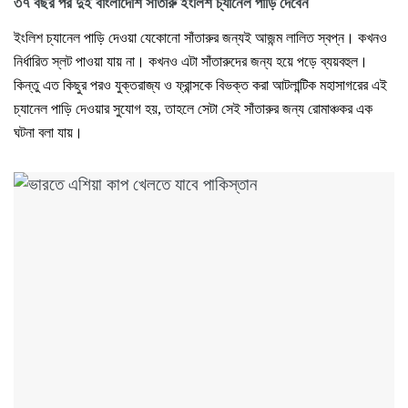
৩৭ বছর পর দুই বাংলাদেশি সাঁতারু ইংলিশ চ্যানেল পাড়ি দেবেন
ইংলিশ চ্যানেল পাড়ি দেওয়া যেকোনো সাঁতারুর জন্যই আজন্ম লালিত স্বপ্ন। কখনও
নির্ধারিত স্লট পাওয়া যায় না। কখনও এটা সাঁতারুদের জন্য হয়ে পড়ে ব্যয়বহুল।
কিন্তু এত কিছুর পরও যুক্তরাজ্য ও ফ্রান্সকে বিভক্ত করা আটলান্টিক মহাসাগরের এই
চ্যানেল পাড়ি দেওয়ার সুযোগ হয়, তাহলে সেটা সেই সাঁতারুর জন্য রোমাঞ্চকর এক
ঘটনা বলা যায়।