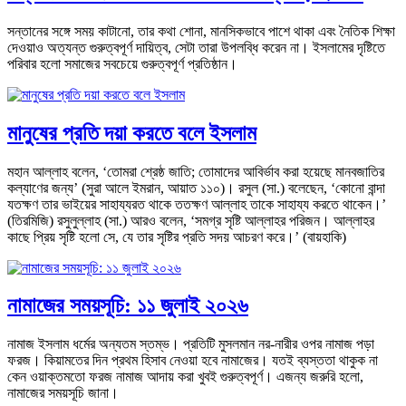
সন্তানের সঙ্গে সময় কাটানো, তার কথা শোনা, মানসিকভাবে পাশে থাকা এবং নৈতিক শিক্ষা
দেওয়াও অত্যন্ত গুরুত্বপূর্ণ দায়িত্ব, সেটা তারা উপলব্ধি করেন না। ইসলামের দৃষ্টিতে
পরিবার হলো সমাজের সবচেয়ে গুরুত্বপূর্ণ প্রতিষ্ঠান।
মানুষের প্রতি দয়া করতে বলে ইসলাম
মহান আল্লাহ বলেন, ‘তোমরা শ্রেষ্ঠ জাতি; তোমাদের আবির্ভাব করা হয়েছে মানবজাতির
কল্যাণের জন্য’ (সুরা আলে ইমরান, আয়াত ১১০)। রসুল (সা.) বলেছেন, ‘কোনো বান্দা
যতক্ষণ তার ভাইয়ের সাহায্যরত থাকে ততক্ষণ আল্লাহ তাকে সাহায্য করতে থাকেন।’
(তিরমিজি) রসুলুল্লাহ (সা.) আরও বলেন, ‘সমগ্র সৃষ্টি আল্লাহর পরিজন। আল্লাহর
কাছে প্রিয় সৃষ্টি হলো সে, যে তার সৃষ্টির প্রতি সদয় আচরণ করে।’ (বায়হাকি)
নামাজের সময়সূচি: ১১ জুলাই ২০২৬
নামাজ ইসলাম ধর্মের অন্যতম স্তম্ভ। প্রতিটি মুসলমান নর-নারীর ওপর নামাজ পড়া
ফরজ। কিয়ামতের দিন প্রথম হিসাব নেওয়া হবে নামাজের। যতই ব্যস্ততা থাকুক না
কেন ওয়াক্তমতো ফরজ নামাজ আদায় করা খুবই গুরুত্বপূর্ণ। এজন্য জরুরি হলো,
নামাজের সময়সূচি জানা।