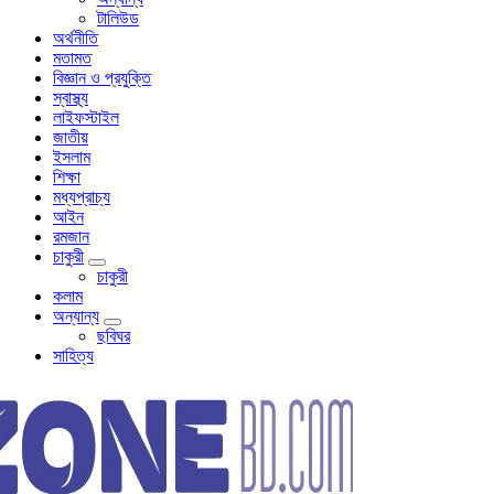
টালিউড
অর্থনীতি
মতামত
বিজ্ঞান ও প্রযুক্তি
স্বাস্থ্য
লাইফস্টাইল
জাতীয়
ইসলাম
শিক্ষা
মধ্যপ্রাচ্য
আইন
রমজান
চাকুরী
চাকুরী
কলাম
অন্যান্য
ছবিঘর
সাহিত্য