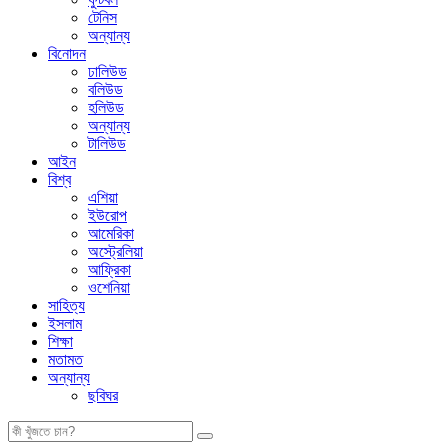
টেনিস
অন্যান্য
বিনোদন
ঢালিউড
বলিউড
হলিউড
অন্যান্য
টালিউড
আইন
বিশ্ব
এশিয়া
ইউরোপ
আমেরিকা
অস্ট্রেলিয়া
আফ্রিকা
ওশেনিয়া
সাহিত্য
ইসলাম
শিক্ষা
মতামত
অন্যান্য
ছবিঘর