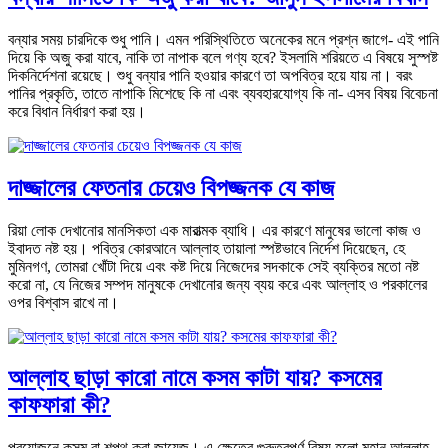
বন্যার সময় চারদিকে শুধু পানি। এমন পরিস্থিতিতে অনেকের মনে প্রশ্ন জাগে- এই পানি
দিয়ে কি অজু করা যাবে, নাকি তা নাপাক বলে গণ্য হবে? ইসলামি শরিয়তে এ বিষয়ে সুস্পষ্ট
দিকনির্দেশনা রয়েছে। শুধু বন্যার পানি হওয়ার কারণে তা অপবিত্র হয়ে যায় না। বরং
পানির প্রকৃতি, তাতে নাপাকি মিশেছে কি না এবং ব্যবহারযোগ্য কি না- এসব বিষয় বিবেচনা
করে বিধান নির্ধারণ করা হয়।
দাজ্জালের ফেতনার চেয়েও বিপজ্জনক যে কাজ
রিয়া লোক দেখানোর মানসিকতা এক মারাত্মক ব্যাধি। এর কারণে মানুষের ভালো কাজ ও
ইবাদত নষ্ট হয়। পবিত্র কোরআনে আল্লাহ তায়ালা স্পষ্টভাবে নির্দেশ দিয়েছেন, হে
মুমিনগণ, তোমরা খোঁটা দিয়ে এবং কষ্ট দিয়ে নিজেদের সদকাকে সেই ব্যক্তির মতো নষ্ট
করো না, যে নিজের সম্পদ মানুষকে দেখানোর জন্য ব্যয় করে এবং আল্লাহ ও পরকালের
ওপর বিশ্বাস রাখে না।
আল্লাহ ছাড়া কারো নামে কসম কাটা যায়? কসমের
কাফফারা কী?
প্রয়োজনে কসম বা শপথ করা জায়েজ। এ ক্ষেত্রে গুরুত্বপূর্ণ বিষয় হলো মহান আল্লাহ