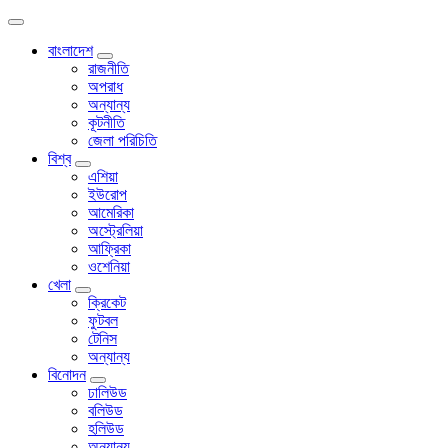
বাংলাদেশ
রাজনীতি
অপরাধ
অন্যান্য
কূটনীতি
জেলা পরিচিতি
বিশ্ব
এশিয়া
ইউরোপ
আমেরিকা
অস্ট্রেলিয়া
আফ্রিকা
ওশেনিয়া
খেলা
ক্রিকেট
ফুটবল
টেনিস
অন্যান্য
বিনোদন
ঢালিউড
বলিউড
হলিউড
অন্যান্য