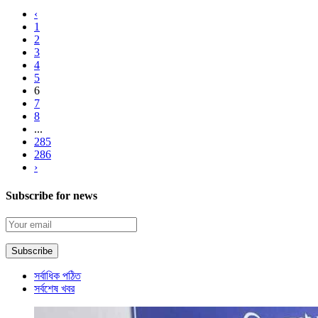
‹
1
2
3
4
5
6
7
8
...
285
286
›
Subscribe for news
সর্বাধিক পঠিত
সর্বশেষ খবর