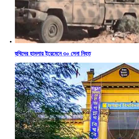
হুথিদের হামলায় ইয়েমেনে ৩০ সেনা নিহত