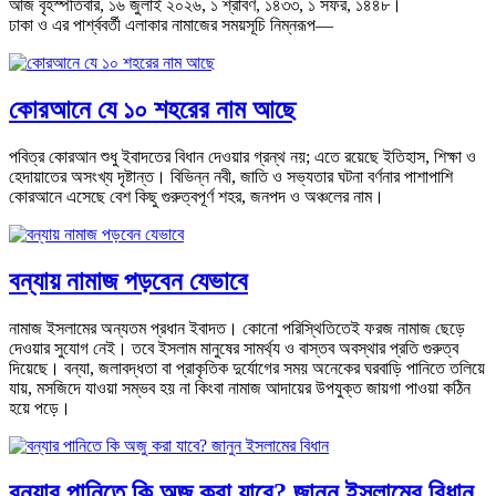
আজ বৃহস্পতিবার, ১৬ জুলাই ২০২৬, ১ শ্রাবণ, ১৪৩৩, ১ সফর, ১৪৪৮।
ঢাকা ও এর পার্শ্ববর্তী এলাকার নামাজের সময়সূচি নিম্নরূপ—
কোরআনে যে ১০ শহরের নাম আছে
পবিত্র কোরআন শুধু ইবাদতের বিধান দেওয়ার গ্রন্থ নয়; এতে রয়েছে ইতিহাস, শিক্ষা ও
হেদায়াতের অসংখ্য দৃষ্টান্ত। বিভিন্ন নবী, জাতি ও সভ্যতার ঘটনা বর্ণনার পাশাপাশি
কোরআনে এসেছে বেশ কিছু গুরুত্বপূর্ণ শহর, জনপদ ও অঞ্চলের নাম।
বন্যায় নামাজ পড়বেন যেভাবে
নামাজ ইসলামের অন্যতম প্রধান ইবাদত। কোনো পরিস্থিতিতেই ফরজ নামাজ ছেড়ে
দেওয়ার সুযোগ নেই। তবে ইসলাম মানুষের সামর্থ্য ও বাস্তব অবস্থার প্রতি গুরুত্ব
দিয়েছে। বন্যা, জলাবদ্ধতা বা প্রাকৃতিক দুর্যোগের সময় অনেকের ঘরবাড়ি পানিতে তলিয়ে
যায়, মসজিদে যাওয়া সম্ভব হয় না কিংবা নামাজ আদায়ের উপযুক্ত জায়গা পাওয়া কঠিন
হয়ে পড়ে।
বন্যার পানিতে কি অজু করা যাবে? জানুন ইসলামের বিধান