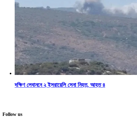
দক্ষিণ লেবাননে ২ ইসরায়েলি সেনা নিহত, আহত ৪
Follow us