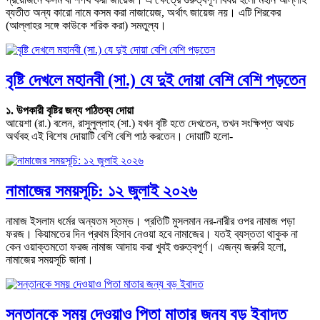
ব্যতীত অন্য কারো নামে কসম করা নাজায়েজ, অর্থাৎ জায়েজ নয়। এটি শিরকের
(আল্লাহর সঙ্গে কাউকে শরিক করা) সমতুল্য।
বৃষ্টি দেখলে মহানবী (সা.) যে দুই দোয়া বেশি বেশি পড়তেন
১. উপকারী বৃষ্টির জন্য পঠিতব্য দোয়া
আয়েশা (রা.) বলেন, রাসুলুল্লাহ (সা.) যখন বৃষ্টি হতে দেখতেন, তখন সংক্ষিপ্ত অথচ
অর্থবহ এই বিশেষ দোয়াটি বেশি বেশি পাঠ করতেন। দোয়াটি হলো-
নামাজের সময়সূচি: ১২ জুলাই ২০২৬
নামাজ ইসলাম ধর্মের অন্যতম স্তম্ভ। প্রতিটি মুসলমান নর-নারীর ওপর নামাজ পড়া
ফরজ। কিয়ামতের দিন প্রথম হিসাব নেওয়া হবে নামাজের। যতই ব্যস্ততা থাকুক না
কেন ওয়াক্তমতো ফরজ নামাজ আদায় করা খুবই গুরুত্বপূর্ণ। এজন্য জরুরি হলো,
নামাজের সময়সূচি জানা।
সন্তানকে সময় দেওয়াও পিতা মাতার জন্য বড় ইবাদত