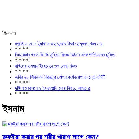
শিরোনাম
নড়াইলে ৫০০ ইয়াবা ও ৪২ হাজার টাকাসহ যুবক গ্রেফতার
* * * *
নিটওয়্যার খাতে বিশেষ সুবিধা, বিকেএমইএর সঙ্গে গার্ডিয়ানের চুক্তি
* * * *
হুথিদের হামলায় ইয়েমেনে ৩০ সেনা নিহত
* * * *
জবির ৬৮ শিক্ষকের বিরুদ্ধে গোপন কার্যকলাপ তদন্তে কমিটি
* * * *
দক্ষিণ লেবাননে ২ ইসরায়েলি সেনা নিহত, আহত ৪
* * * *
ইসলাম
রুকইয়া করার পর শরীর খারাপ লাগে কেন?