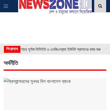
* *
শিরোনাম
* * * *
যশোরে পূর্ণাঙ্গ সিসিইউ ও এনজিওগ্রাম ইউনিট স্থাপনের কাজ শুরু
অর্থনীতি