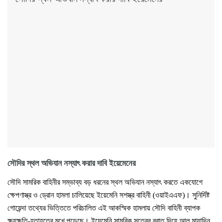
সৌদির স্থল অভিযান নস্যাৎ করার দাবি ইয়েমেনের
সৌদি সামরিক বাহিনীর সম্ভাব্য বড় ধরনের স্থল অভিযান নস্যাৎ করতে একযোগে
ক্ষেপণাস্ত্র ও ড্রোন হামলা চালিয়েছে ইয়েমেনি সশস্ত্র বাহিনী (ওয়াইএএফ)। সুনির্দিষ্ট
গোয়েন্দা তথ্যের ভিত্তিতে পরিচালিত এই আকস্মিক হামলায় সৌদি বাহিনী ব্যাপক
ক্ষয়ক্ষতি-হতাহতের মুখে পড়েছে। ইয়েমেনি সামরিক সূত্রের বরাত দিয়ে আল মায়াদিন