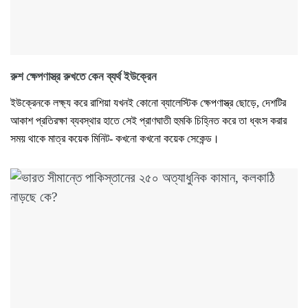
রুশ ক্ষেপণাস্ত্র রুখতে কেন ব্যর্থ ইউক্রেন
ইউক্রেনকে লক্ষ্য করে রাশিয়া যখনই কোনো ব্যালেস্টিক ক্ষেপণাস্ত্র ছোড়ে, দেশটির
আকাশ প্রতিরক্ষা ব্যবস্থার হাতে সেই প্রাণঘাতী হুমকি চিহ্নিত করে তা ধ্বংস করার
সময় থাকে মাত্র কয়েক মিনিট- কখনো কখনো কয়েক সেকেন্ড।